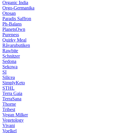
Organic India
Orgo-Germanika
Otosan
Paradis Saffron
Ph-Balans
PlanetsOwn
Pureness
Quirky Meal
Råvarubutiken
Rawbite
Schnitzer
Sedona
Sekowa
SI
Silicea
SimplyKeto
STHL
Terra Gaia
TerraSana
Thorne
Tribest
Vegan Milker
Vegetology
Vivani
Voelkel