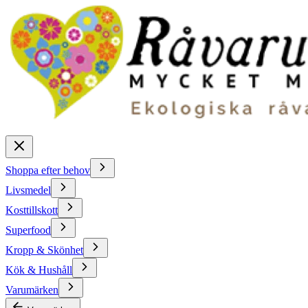
Shoppa efter behov
Livsmedel
Kosttillskott
Superfood
Kropp & Skönhet
Kök & Hushåll
Varumärken