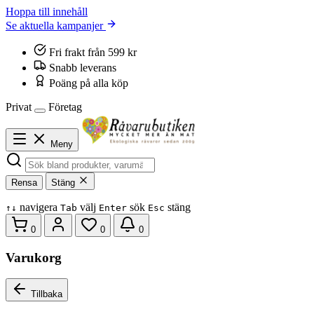
Hoppa till innehåll
Se aktuella kampanjer
Fri frakt från 599 kr
Snabb leverans
Poäng på alla köp
Privat
Företag
Meny
Rensa
Stäng
navigera
välj
sök
stäng
↑
↓
Tab
Enter
Esc
0
0
0
Varukorg
Tillbaka