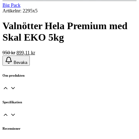
Big Pack
Artikelnr: 2295x5
Valnötter Hela Premium med
Skal EKO 5kg
Det
Det
950
kr
899,11
kr
ursprungliga
nuvarande
Bevaka
priset
priset
var:
är:
950 kr.
899,11 kr.
Om produkten
Specifikation
Recensioner