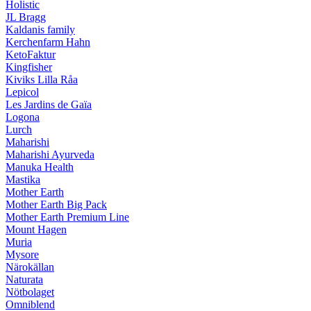
Holistic
JL Bragg
Kaldanis family
Kerchenfarm Hahn
KetoFaktur
Kingfisher
Kiviks Lilla Råa
Lepicol
Les Jardins de Gaïa
Logona
Lurch
Maharishi
Maharishi Ayurveda
Manuka Health
Mastika
Mother Earth
Mother Earth Big Pack
Mother Earth Premium Line
Mount Hagen
Muria
Mysore
Närokällan
Naturata
Nötbolaget
Omniblend