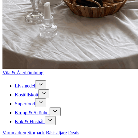
Vila & Återhämtning
Livsmedel
Kosttillskott
Superfood
Kropp & Skönhet
Kök & Hushåll
Varumärken
Storpack
Bästsäljare
Deals