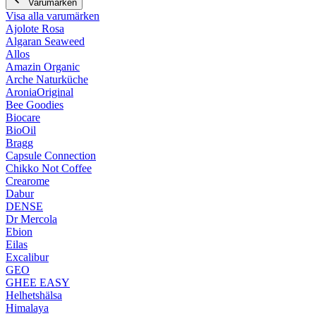
Varumärken
Visa alla varumärken
Ajolote Rosa
Algaran Seaweed
Allos
Amazin Organic
Arche Naturküche
AroniaOriginal
Bee Goodies
Biocare
BioOil
Bragg
Capsule Connection
Chikko Not Coffee
Crearome
Dabur
DENSE
Dr Mercola
Ebion
Eilas
Excalibur
GEO
GHEE EASY
Helhetshälsa
Himalaya