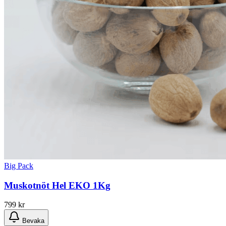
Big Pack
Muskotnöt Hel EKO 1Kg
799
kr
Bevaka