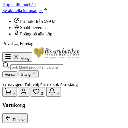
Hoppa till innehåll
Se aktuella kampanjer
Fri frakt från 599 kr
Snabb leverans
Poäng på alla köp
Privat
Företag
Meny
Rensa
Stäng
navigera
välj
sök
stäng
↑
↓
Tab
Enter
Esc
0
0
0
Varukorg
Tillbaka