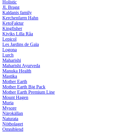
Holistic
JL Bragg
Kaldanis family
Kerchenfarm Hahn
KetoFaktur
Kingfisher
Kiviks Lilla Råa
Lepicol
Les Jardins de Gaïa
Logona
Lurch
Maharishi
Maharishi Ayurveda
Manuka Health
Mastika
Mother Earth
Mother Earth Big Pack
Mother Earth Premium Line
Mount Hagen
Muria
Mysore
Närokällan
Naturata
Nötbolaget
Omniblend