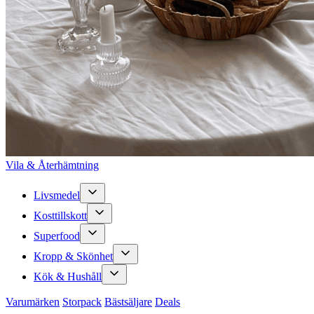
Vila & Återhämtning
Livsmedel
Kosttillskott
Superfood
Kropp & Skönhet
Kök & Hushåll
Varumärken
Storpack
Bästsäljare
Deals