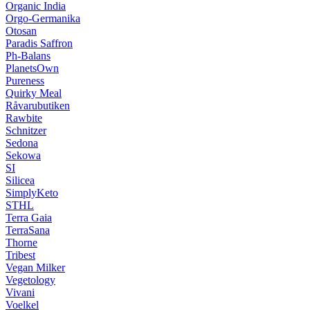
Organic India
Orgo-Germanika
Otosan
Paradis Saffron
Ph-Balans
PlanetsOwn
Pureness
Quirky Meal
Råvarubutiken
Rawbite
Schnitzer
Sedona
Sekowa
SI
Silicea
SimplyKeto
STHL
Terra Gaia
TerraSana
Thorne
Tribest
Vegan Milker
Vegetology
Vivani
Voelkel