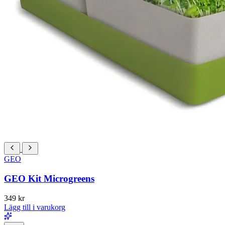
GEO
GEO Kit Microgreens
349
kr
Lägg till i varukorg