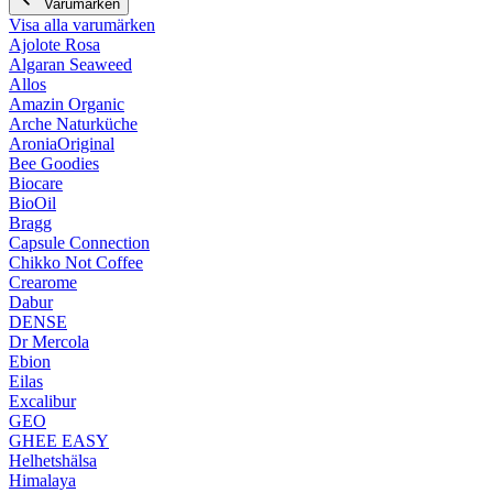
Varumärken
Visa alla varumärken
Ajolote Rosa
Algaran Seaweed
Allos
Amazin Organic
Arche Naturküche
AroniaOriginal
Bee Goodies
Biocare
BioOil
Bragg
Capsule Connection
Chikko Not Coffee
Crearome
Dabur
DENSE
Dr Mercola
Ebion
Eilas
Excalibur
GEO
GHEE EASY
Helhetshälsa
Himalaya