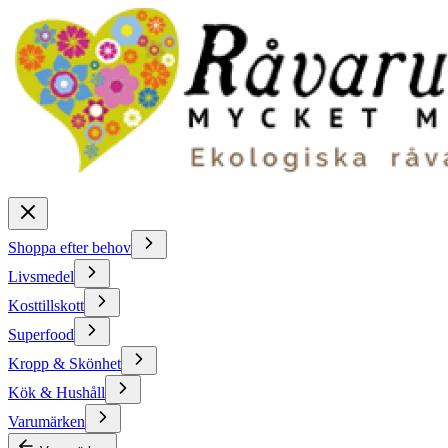
Shoppa efter behov
Livsmedel
Kosttillskott
Superfood
Kropp & Skönhet
Kök & Hushåll
Varumärken