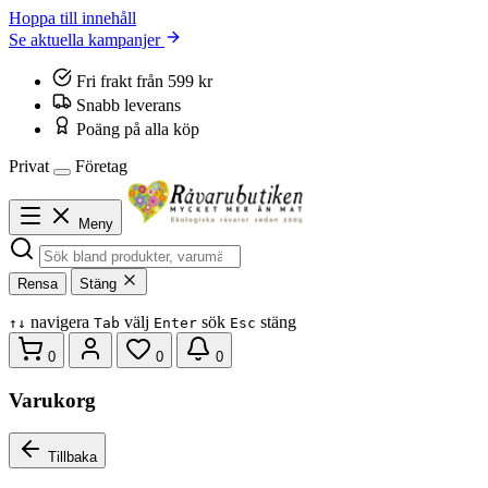
Hoppa till innehåll
Se aktuella kampanjer
Fri frakt från 599 kr
Snabb leverans
Poäng på alla köp
Privat
Företag
Meny
Rensa
Stäng
navigera
välj
sök
stäng
↑
↓
Tab
Enter
Esc
0
0
0
Varukorg
Tillbaka