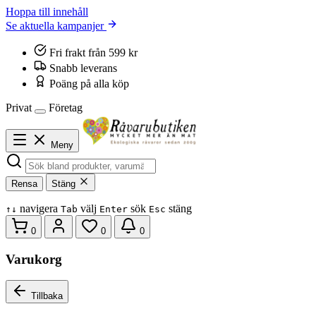
Hoppa till innehåll
Se aktuella kampanjer
Fri frakt från 599 kr
Snabb leverans
Poäng på alla köp
Privat
Företag
Meny
Rensa
Stäng
navigera
välj
sök
stäng
↑
↓
Tab
Enter
Esc
0
0
0
Varukorg
Tillbaka