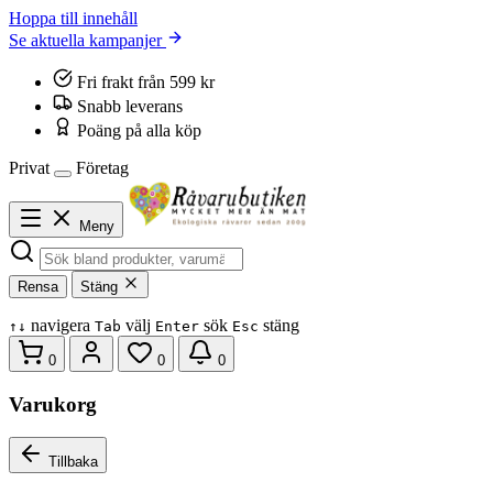
Hoppa till innehåll
Se aktuella kampanjer
Fri frakt från 599 kr
Snabb leverans
Poäng på alla köp
Privat
Företag
Meny
Rensa
Stäng
navigera
välj
sök
stäng
↑
↓
Tab
Enter
Esc
0
0
0
Varukorg
Tillbaka