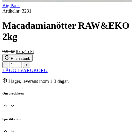
Big Pack
Artikelnr: 3231
Macadamianötter RAW&EKO
2kg
Det
Det
925
kr
875,45
kr
ursprungliga
nuvarande
Prishistorik
priset
priset
Macadamianötter
-
+
var:
är:
RAW&EKO
LÄGG I VARUKORG
925 kr.
875,45 kr.
2kg
mängd
I lager, leverans inom 1-3 dagar.
Om produkten
Specifikation