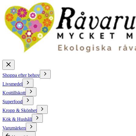
Shoppa efter behov
Livsmedel
Kosttillskott
Superfood
Kropp & Skönhet
Kök & Hushåll
Varumärken