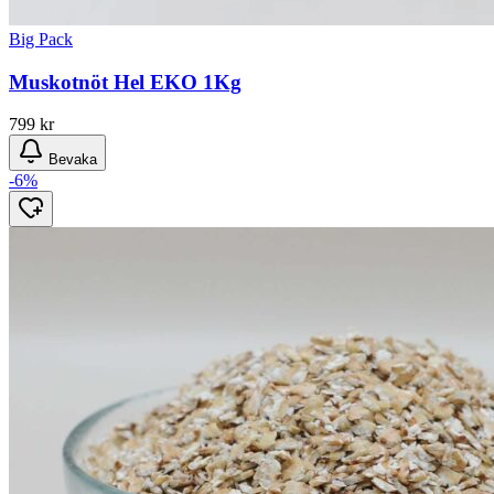
Big Pack
Muskotnöt Hel EKO 1Kg
799
kr
Bevaka
-6%