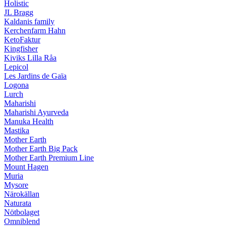
Holistic
JL Bragg
Kaldanis family
Kerchenfarm Hahn
KetoFaktur
Kingfisher
Kiviks Lilla Råa
Lepicol
Les Jardins de Gaïa
Logona
Lurch
Maharishi
Maharishi Ayurveda
Manuka Health
Mastika
Mother Earth
Mother Earth Big Pack
Mother Earth Premium Line
Mount Hagen
Muria
Mysore
Närokällan
Naturata
Nötbolaget
Omniblend