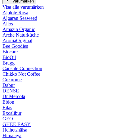
Varumärken
Visa alla varumärken
Ajolote Rosa
Algaran Seaweed
Allos
Amazin Organic
Arche Naturküche
AroniaOriginal
Bee Goodies
Biocare
BioOil
Bragg
Capsule Connection
Chikko Not Coffee
Crearome
Dabur
DENSE
Dr Mercola
Ebion
Eilas
Excalibur
GEO
GHEE EASY
Helhetshälsa
Himalaya