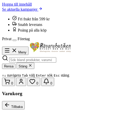
Hoppa till innehåll
Se aktuella kampanjer
Fri frakt från 599 kr
Snabb leverans
Poäng på alla köp
Privat
Företag
Meny
Rensa
Stäng
navigera
välj
sök
stäng
↑
↓
Tab
Enter
Esc
0
0
0
Varukorg
Tillbaka