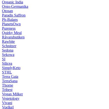
Organic India
Orgo-Germanika
Otosan
Paradis Saffron
Ph-Balans
PlanetsOwn
Pureness
Quirky Meal
Råvarubutiken
Rawbite
Schnitzer
Sedona
Sekowa
SI
Silicea
SimplyKeto
STHL
Terra Gaia
TerraSana
Thorne
Tribest
Vegan Milker
Vegetology
Vivani
Voelkel