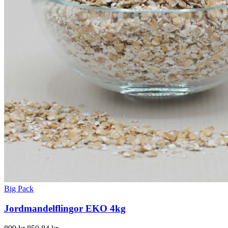
Big Pack
Jordmandelflingor EKO 4kg
Det
Det