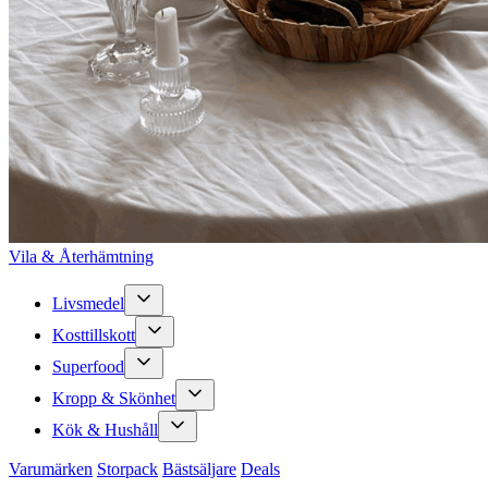
Vila & Återhämtning
Livsmedel
Kosttillskott
Superfood
Kropp & Skönhet
Kök & Hushåll
Varumärken
Storpack
Bästsäljare
Deals