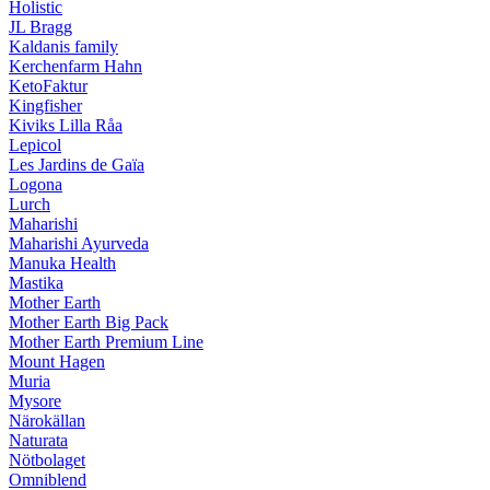
Holistic
JL Bragg
Kaldanis family
Kerchenfarm Hahn
KetoFaktur
Kingfisher
Kiviks Lilla Råa
Lepicol
Les Jardins de Gaïa
Logona
Lurch
Maharishi
Maharishi Ayurveda
Manuka Health
Mastika
Mother Earth
Mother Earth Big Pack
Mother Earth Premium Line
Mount Hagen
Muria
Mysore
Närokällan
Naturata
Nötbolaget
Omniblend