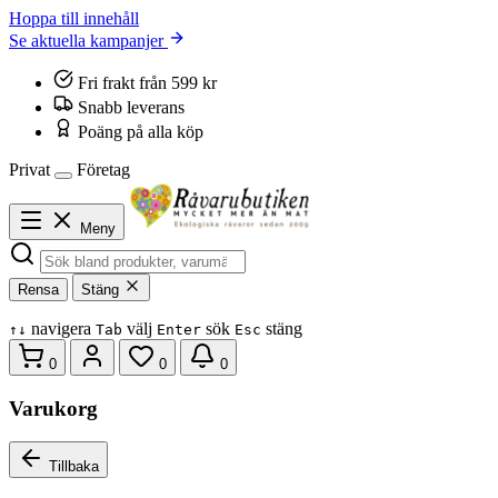
Hoppa till innehåll
Se aktuella kampanjer
Fri frakt från 599 kr
Snabb leverans
Poäng på alla köp
Privat
Företag
Meny
Rensa
Stäng
navigera
välj
sök
stäng
↑
↓
Tab
Enter
Esc
0
0
0
Varukorg
Tillbaka