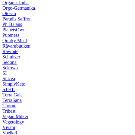
Organic India
Orgo-Germanika
Otosan
Paradis Saffron
Ph-Balans
PlanetsOwn
Pureness
Quirky Meal
Råvarubutiken
Rawbite
Schnitzer
Sedona
Sekowa
SI
Silicea
SimplyKeto
STHL
Terra Gaia
TerraSana
Thorne
Tribest
Vegan Milker
Vegetology
Vivani
Voelkel