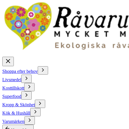
Shoppa efter behov
Livsmedel
Kosttillskott
Superfood
Kropp & Skönhet
Kök & Hushåll
Varumärken