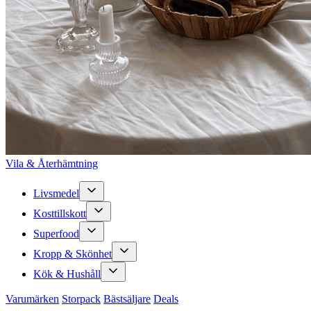
Vila & Återhämtning
Livsmedel
Kosttillskott
Superfood
Kropp & Skönhet
Kök & Hushåll
Varumärken
Storpack
Bästsäljare
Deals