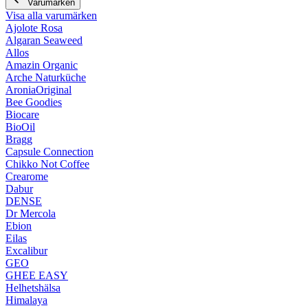
Varumärken
Visa alla varumärken
Ajolote Rosa
Algaran Seaweed
Allos
Amazin Organic
Arche Naturküche
AroniaOriginal
Bee Goodies
Biocare
BioOil
Bragg
Capsule Connection
Chikko Not Coffee
Crearome
Dabur
DENSE
Dr Mercola
Ebion
Eilas
Excalibur
GEO
GHEE EASY
Helhetshälsa
Himalaya