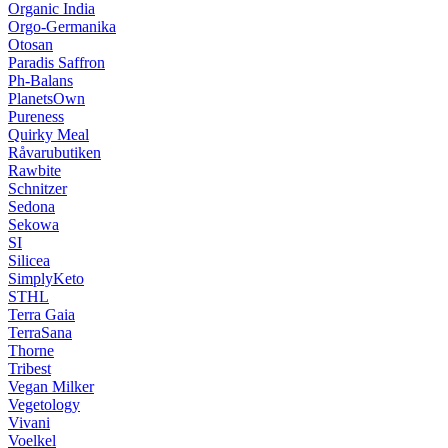
Organic India
Orgo-Germanika
Otosan
Paradis Saffron
Ph-Balans
PlanetsOwn
Pureness
Quirky Meal
Råvarubutiken
Rawbite
Schnitzer
Sedona
Sekowa
SI
Silicea
SimplyKeto
STHL
Terra Gaia
TerraSana
Thorne
Tribest
Vegan Milker
Vegetology
Vivani
Voelkel