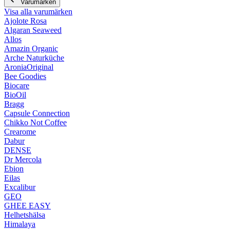
Varumärken
Visa alla varumärken
Ajolote Rosa
Algaran Seaweed
Allos
Amazin Organic
Arche Naturküche
AroniaOriginal
Bee Goodies
Biocare
BioOil
Bragg
Capsule Connection
Chikko Not Coffee
Crearome
Dabur
DENSE
Dr Mercola
Ebion
Eilas
Excalibur
GEO
GHEE EASY
Helhetshälsa
Himalaya