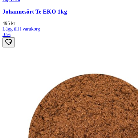
Johannesört Te EKO 1kg
495
kr
Lägg till i varukorg
-6%