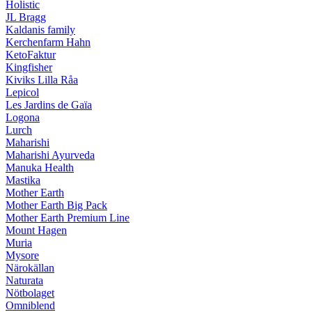
Holistic
JL Bragg
Kaldanis family
Kerchenfarm Hahn
KetoFaktur
Kingfisher
Kiviks Lilla Råa
Lepicol
Les Jardins de Gaïa
Logona
Lurch
Maharishi
Maharishi Ayurveda
Manuka Health
Mastika
Mother Earth
Mother Earth Big Pack
Mother Earth Premium Line
Mount Hagen
Muria
Mysore
Närokällan
Naturata
Nötbolaget
Omniblend