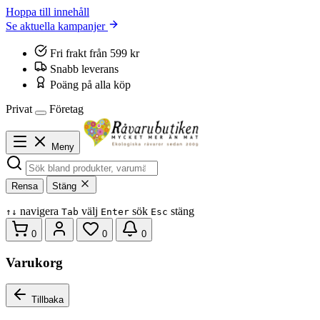
Hoppa till innehåll
Se aktuella kampanjer
Fri frakt från 599 kr
Snabb leverans
Poäng på alla köp
Privat
Företag
Meny
Rensa
Stäng
navigera
välj
sök
stäng
↑
↓
Tab
Enter
Esc
0
0
0
Varukorg
Tillbaka