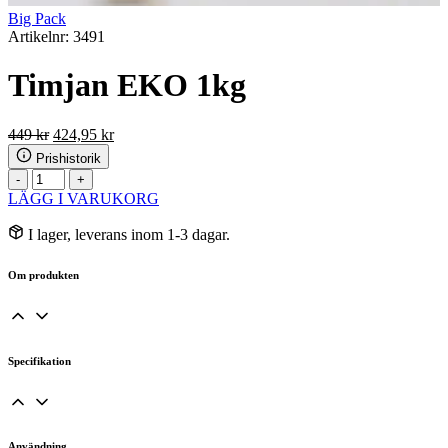
Big Pack
Artikelnr: 3491
Timjan EKO 1kg
Det
Det
449
kr
424,95
kr
ursprungliga
nuvarande
Prishistorik
priset
priset
Timjan
-
+
var:
är:
EKO
LÄGG I VARUKORG
449 kr.
424,95 kr.
1kg
mängd
I lager, leverans inom 1-3 dagar.
Om produkten
Specifikation
Användning