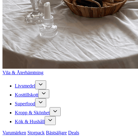
Vila & Återhämtning
Livsmedel
Kosttillskott
Superfood
Kropp & Skönhet
Kök & Hushåll
Varumärken
Storpack
Bästsäljare
Deals