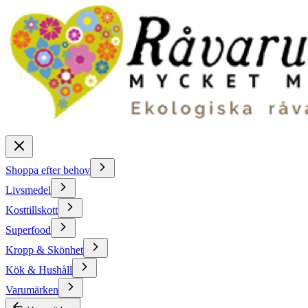
Shoppa efter behov
Livsmedel
Kosttillskott
Superfood
Kropp & Skönhet
Kök & Hushåll
Varumärken