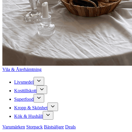
Vila & Återhämtning
Livsmedel
Kosttillskott
Superfood
Kropp & Skönhet
Kök & Hushåll
Varumärken
Storpack
Bästsäljare
Deals