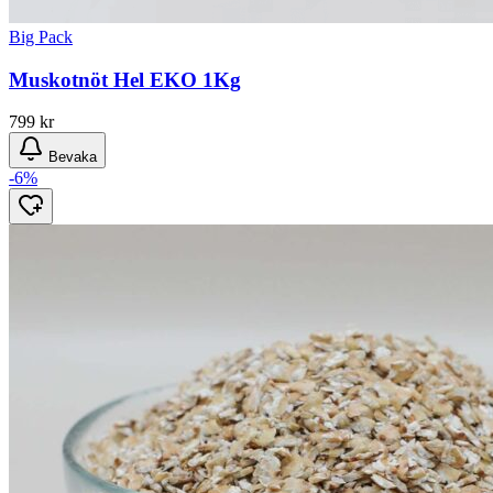
Big Pack
Muskotnöt Hel EKO 1Kg
799
kr
Bevaka
-6%