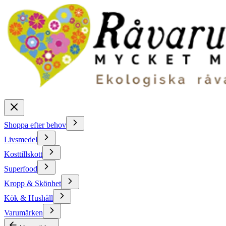
Shoppa efter behov
Livsmedel
Kosttillskott
Superfood
Kropp & Skönhet
Kök & Hushåll
Varumärken