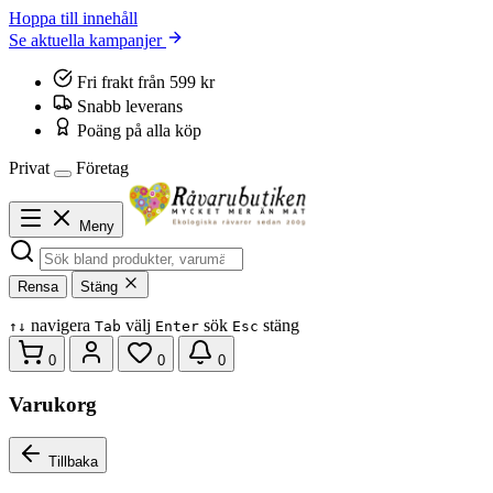
Hoppa till innehåll
Se aktuella kampanjer
Fri frakt från 599 kr
Snabb leverans
Poäng på alla köp
Privat
Företag
Meny
Rensa
Stäng
navigera
välj
sök
stäng
↑
↓
Tab
Enter
Esc
0
0
0
Varukorg
Tillbaka