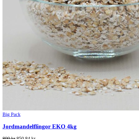
Big Pack
Jordmandelflingor EKO 4kg
Det
Det
899
kr
850,84
kr