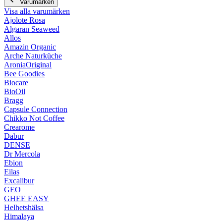
Varumärken
Visa alla varumärken
Ajolote Rosa
Algaran Seaweed
Allos
Amazin Organic
Arche Naturküche
AroniaOriginal
Bee Goodies
Biocare
BioOil
Bragg
Capsule Connection
Chikko Not Coffee
Crearome
Dabur
DENSE
Dr Mercola
Ebion
Eilas
Excalibur
GEO
GHEE EASY
Helhetshälsa
Himalaya