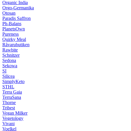
Organic India
Orgo-Germanika
Otosan
Paradis Saffron
Ph-Balans
PlanetsOwn
Pureness
Quirky Meal
Råvarubutiken
Rawbite
Schnitzer
Sedona
Sekowa
SI
Silicea
SimplyKeto
STHL
Terra Gaia
TerraSana
Thorne
Tribest
Vegan Milker
Vegetology
Vivani
Voelkel