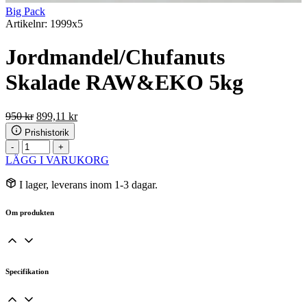
Big Pack
Artikelnr: 1999x5
Jordmandel/Chufanuts
Skalade RAW&EKO 5kg
Det
Det
950
kr
899,11
kr
ursprungliga
nuvarande
Prishistorik
priset
priset
Jordmandel/Chufanuts
-
+
var:
är:
Skalade
LÄGG I VARUKORG
950 kr.
899,11 kr.
RAW&EKO
5kg
I lager, leverans inom 1-3 dagar.
mängd
Om produkten
Specifikation