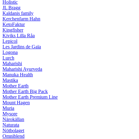
Holistic
JL Bragg
Kaldanis family
Kerchenfarm Hahn
KetoFaktur
Kingfisher
Kiviks Lilla Råa
Lepicol
Les Jardins de Gaïa
Logona
Lurch
Maharishi
Maharishi Ayurveda
Manuka Health
Mastika
Mother Earth
Mother Earth Big Pack
Mother Earth Premium Line
Mount Hagen
Muria
Mysore
Närokällan
Naturata
Nötbolaget
Omniblend