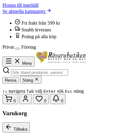
Hoppa till innehåll
Se aktuella kampanjer
Fri frakt från 599 kr
Snabb leverans
Poäng på alla köp
Privat
Företag
Meny
Rensa
Stäng
navigera
välj
sök
stäng
↑
↓
Tab
Enter
Esc
0
0
0
Varukorg
Tillbaka