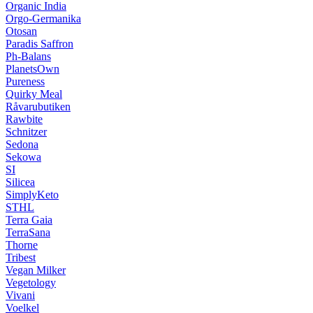
Organic India
Orgo-Germanika
Otosan
Paradis Saffron
Ph-Balans
PlanetsOwn
Pureness
Quirky Meal
Råvarubutiken
Rawbite
Schnitzer
Sedona
Sekowa
SI
Silicea
SimplyKeto
STHL
Terra Gaia
TerraSana
Thorne
Tribest
Vegan Milker
Vegetology
Vivani
Voelkel