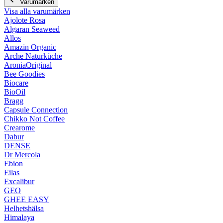
Varumärken
Visa alla varumärken
Ajolote Rosa
Algaran Seaweed
Allos
Amazin Organic
Arche Naturküche
AroniaOriginal
Bee Goodies
Biocare
BioOil
Bragg
Capsule Connection
Chikko Not Coffee
Crearome
Dabur
DENSE
Dr Mercola
Ebion
Eilas
Excalibur
GEO
GHEE EASY
Helhetshälsa
Himalaya