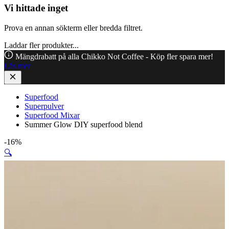
Vi hittade inget
Prova en annan sökterm eller bredda filtret.
Laddar fler produkter...
Mängdrabatt på alla Chikko Not Coffee - Köp fler spara mer!
Läs mer
Superfood
Superpulver
Superfood Mixar
Summer Glow DIY superfood blend
-16%
🔍