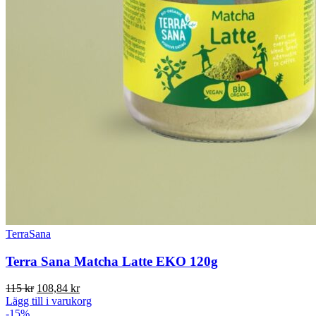
TerraSana
Terra Sana Matcha Latte EKO 120g
Det
Det
115
kr
108,84
kr
ursprungliga
nuvarande
Lägg till i varukorg
priset
priset
-15%