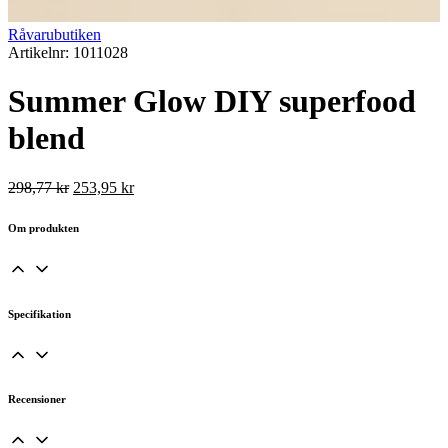
Råvarubutiken
Artikelnr: 1011028
Summer Glow DIY superfood
blend
Det
Det
298,77
kr
253,95
kr
ursprungliga
nuvarande
priset
priset
Om produkten
var:
är:
298,77 kr.
253,95 kr.
Specifikation
Recensioner