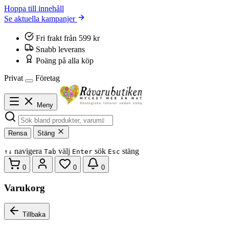
Hoppa till innehåll
Se aktuella kampanjer
Fri frakt från 599 kr
Snabb leverans
Poäng på alla köp
Privat
Företag
Meny
Rensa
Stäng
navigera
välj
sök
stäng
↑
↓
Tab
Enter
Esc
0
0
0
Varukorg
Tillbaka