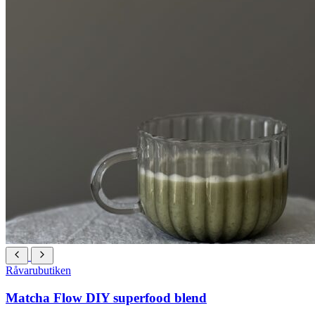
Råvarubutiken
Matcha Flow DIY superfood blend