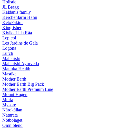
Holistic
JL Bragg
Kaldanis family
Kerchenfarm Hahn
KetoFaktur
Kingfisher
Kiviks Lilla Råa
Lepicol
Les Jardins de Gaïa
Logona
Lurch
Maharishi
Maharishi Ayurveda
Manuka Health
Mastika
Mother Earth
Mother Earth Big Pack
Mother Earth Premium Line
Mount Hagen
Muria
Mysore
Närokällan
Naturata
Nötbolaget
Omniblend