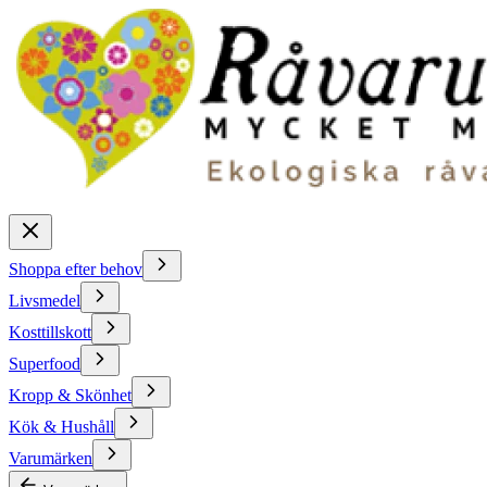
Shoppa efter behov
Livsmedel
Kosttillskott
Superfood
Kropp & Skönhet
Kök & Hushåll
Varumärken