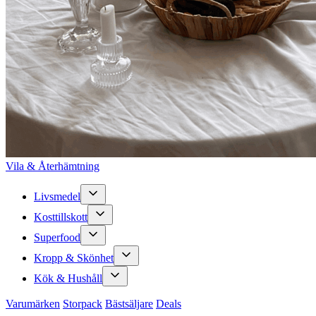
Vila & Återhämtning
Livsmedel
Kosttillskott
Superfood
Kropp & Skönhet
Kök & Hushåll
Varumärken
Storpack
Bästsäljare
Deals