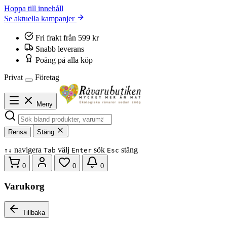
Hoppa till innehåll
Se aktuella kampanjer
Fri frakt från 599 kr
Snabb leverans
Poäng på alla köp
Privat
Företag
Meny
Rensa
Stäng
navigera
välj
sök
stäng
↑
↓
Tab
Enter
Esc
0
0
0
Varukorg
Tillbaka