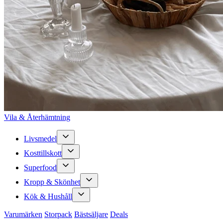
Vila & Återhämtning
Livsmedel
Kosttillskott
Superfood
Kropp & Skönhet
Kök & Hushåll
Varumärken
Storpack
Bästsäljare
Deals