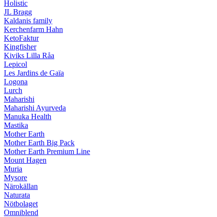
Holistic
JL Bragg
Kaldanis family
Kerchenfarm Hahn
KetoFaktur
Kingfisher
Kiviks Lilla Råa
Lepicol
Les Jardins de Gaïa
Logona
Lurch
Maharishi
Maharishi Ayurveda
Manuka Health
Mastika
Mother Earth
Mother Earth Big Pack
Mother Earth Premium Line
Mount Hagen
Muria
Mysore
Närokällan
Naturata
Nötbolaget
Omniblend