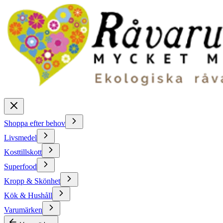
Shoppa efter behov
Livsmedel
Kosttillskott
Superfood
Kropp & Skönhet
Kök & Hushåll
Varumärken