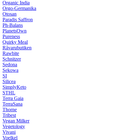
Organic India
Orgo-Germanika
Otosan
Paradis Saffron
Ph-Balans
PlanetsOwn
Pureness
Quirky Meal
Råvarubutiken
Rawbite
Schnitzer
Sedona
Sekowa
SI
Silicea
SimplyKeto
STHL
Terra Gaia
TerraSana
Thorne
Tribest
Vegan Milker
Vegetology
Vivani
Voelkel