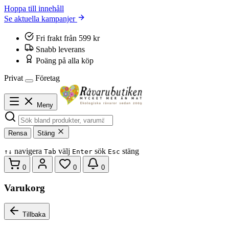
Hoppa till innehåll
Se aktuella kampanjer
Fri frakt från 599 kr
Snabb leverans
Poäng på alla köp
Privat
Företag
Meny
Rensa
Stäng
navigera
välj
sök
stäng
↑
↓
Tab
Enter
Esc
0
0
0
Varukorg
Tillbaka