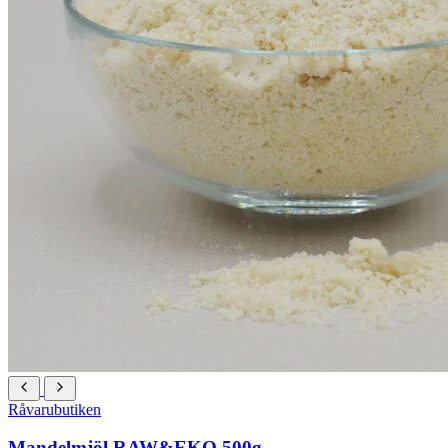
Råvarubutiken
Mandelmjöl RAW&EKO 500g