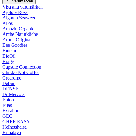
Varumärken
Visa alla varumärken
Ajolote Rosa
Algaran Seaweed
Allos
Amazin Organic
Arche Naturküche
AroniaOriginal
Bee Goodies
Biocare
BioOil
Bragg
Capsule Connection
Chikko Not Coffee
Crearome
Dabur
DENSE
Dr Mercola
Ebion
Eilas
Excalibur
GEO
GHEE EASY
Helhetshälsa
Himalaya