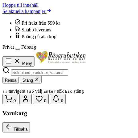
Hoppa till innehåll
Se aktuella kampanjer
Fri frakt från 599 kr
Snabb leverans
Poäng på alla köp
Privat
Företag
Meny
Rensa
Stäng
navigera
välj
sök
stäng
↑
↓
Tab
Enter
Esc
0
0
0
Varukorg
Tillbaka