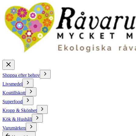
Shoppa efter behov
Livsmedel
Kosttillskott
Superfood
Kropp & Skönhet
Kök & Hushåll
Varumärken