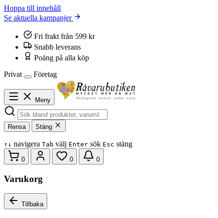
Hoppa till innehåll
Se aktuella kampanjer
Fri frakt från 599 kr
Snabb leverans
Poäng på alla köp
Privat
Företag
Meny
Rensa
Stäng
navigera
välj
sök
stäng
↑
↓
Tab
Enter
Esc
0
0
0
Varukorg
Tillbaka