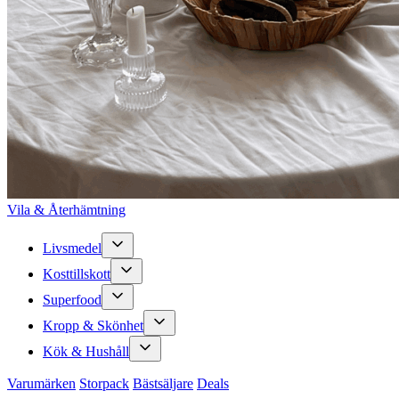
Vila & Återhämtning
Livsmedel
Kosttillskott
Superfood
Kropp & Skönhet
Kök & Hushåll
Varumärken
Storpack
Bästsäljare
Deals