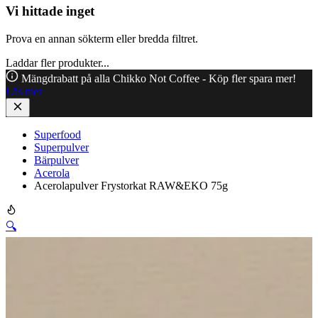
Vi hittade inget
Prova en annan sökterm eller bredda filtret.
Laddar fler produkter...
Mängdrabatt på alla Chikko Not Coffee - Köp fler spara mer!
Läs mer
Superfood
Superpulver
Bärpulver
Acerola
Acerolapulver Frystorkat RAW&EKO 75g
🔍