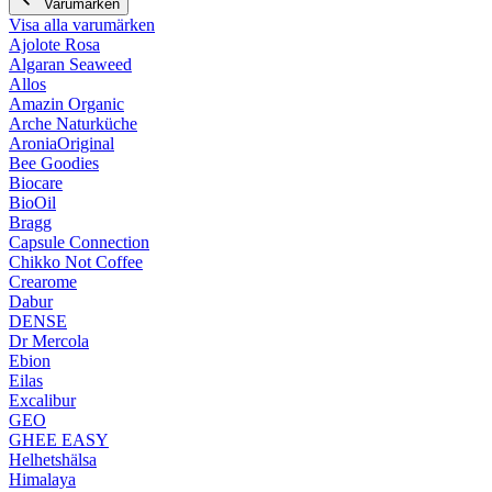
Varumärken
Visa alla varumärken
Ajolote Rosa
Algaran Seaweed
Allos
Amazin Organic
Arche Naturküche
AroniaOriginal
Bee Goodies
Biocare
BioOil
Bragg
Capsule Connection
Chikko Not Coffee
Crearome
Dabur
DENSE
Dr Mercola
Ebion
Eilas
Excalibur
GEO
GHEE EASY
Helhetshälsa
Himalaya