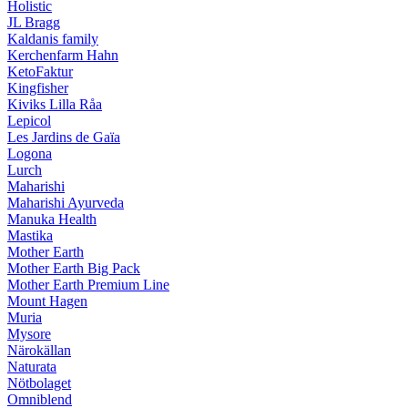
Holistic
JL Bragg
Kaldanis family
Kerchenfarm Hahn
KetoFaktur
Kingfisher
Kiviks Lilla Råa
Lepicol
Les Jardins de Gaïa
Logona
Lurch
Maharishi
Maharishi Ayurveda
Manuka Health
Mastika
Mother Earth
Mother Earth Big Pack
Mother Earth Premium Line
Mount Hagen
Muria
Mysore
Närokällan
Naturata
Nötbolaget
Omniblend