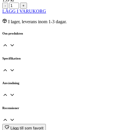
Acerolapulver
-
+
Frystorkat
LÄGG I VARUKORG
RAW&EKO
75g
I lager, leverans inom 1-3 dagar.
mängd
Om produkten
Specifikation
Användning
Recensioner
Lägg till som favorit