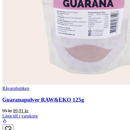
Råvarubutiken
Guaranapulver RAW&EKO 125g
Det
Det
95
kr
89,91
kr
ursprungliga
nuvarande
Lägg till i varukorg
priset
priset
var:
är: