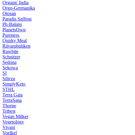
Organic India
Orgo-Germanika
Otosan
Paradis Saffron
Ph-Balans
PlanetsOwn
Pureness
Quirky Meal
Råvarubutiken
Rawbite
Schnitzer
Sedona
Sekowa
SI
Silicea
SimplyKeto
STHL
Terra Gaia
TerraSana
Thorne
Tribest
Vegan Milker
Vegetology
Vivani
Voelkel