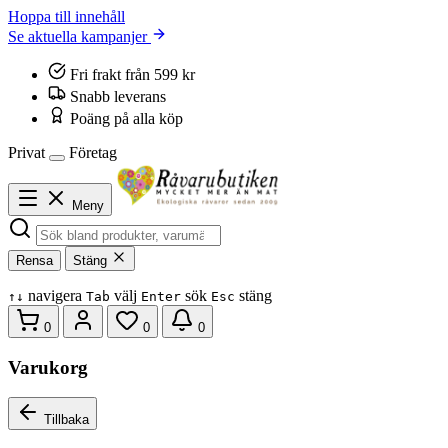
Hoppa till innehåll
Se aktuella kampanjer
Fri frakt från 599 kr
Snabb leverans
Poäng på alla köp
Privat
Företag
Meny
Rensa
Stäng
navigera
välj
sök
stäng
↑
↓
Tab
Enter
Esc
0
0
0
Varukorg
Tillbaka