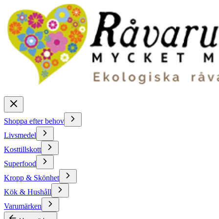
Shoppa efter behov
Livsmedel
Kosttillskott
Superfood
Kropp & Skönhet
Kök & Hushåll
Varumärken