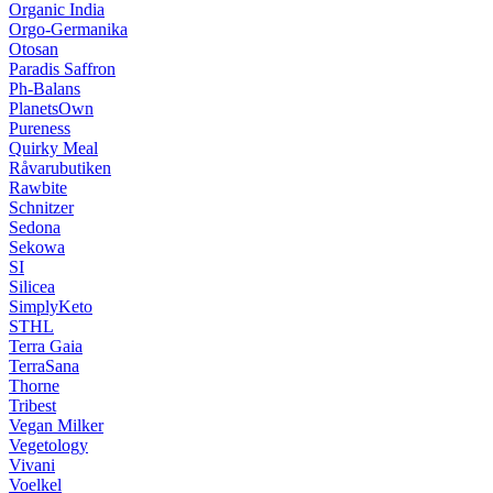
Organic India
Orgo-Germanika
Otosan
Paradis Saffron
Ph-Balans
PlanetsOwn
Pureness
Quirky Meal
Råvarubutiken
Rawbite
Schnitzer
Sedona
Sekowa
SI
Silicea
SimplyKeto
STHL
Terra Gaia
TerraSana
Thorne
Tribest
Vegan Milker
Vegetology
Vivani
Voelkel