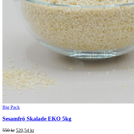
Big Pack
Sesamfrö Skalade EKO 5kg
Det
Det
550
kr
520,54
kr