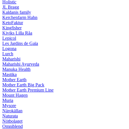
Holistic
JL Bragg
Kaldanis family
Kerchenfarm Hahn
KetoFaktur
Kingfisher
Kiviks Lilla Råa
Lepicol
Les Jardins de Gaïa
Logona
Lurch
Maharishi
Maharishi Ayurveda
Manuka Health
Mastika
Mother Earth
Mother Earth Big Pack
Mother Earth Premium Line
Mount Hagen
Muria
Mysore
Närokällan
Naturata
Nötbolaget
Omniblend