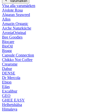
Varumärken
Visa alla varumärken
Ajolote Rosa
Algaran Seaweed
Allos
Amazin Organic
Arche Naturküche
AroniaOriginal
Bee Goodies
Biocare
BioOil
Bragg
Capsule Connection
Chikko Not Coffee
Crearome
Dabur
DENSE
Dr Mercola
Ebion
Eilas
Excalibur
GEO
GHEE EASY
Helhetshälsa
Himalaya