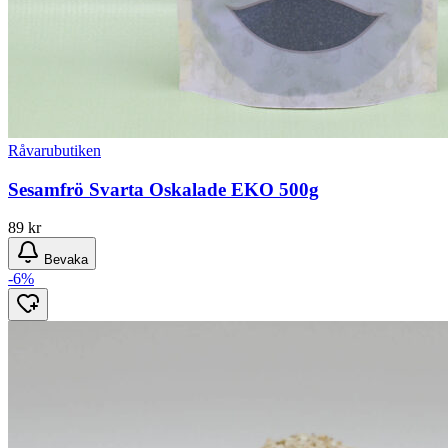
Råvarubutiken
Sesamfrö Svarta Oskalade EKO 500g
89
kr
Bevaka
-6%