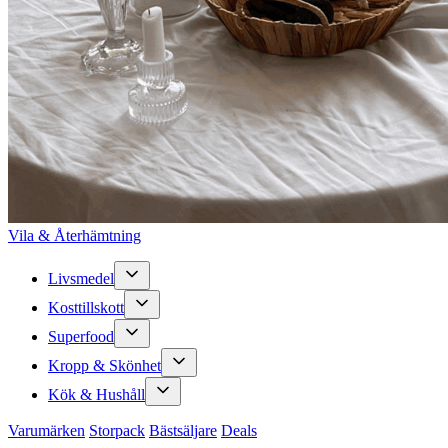
Vila & Återhämtning
Livsmedel
Kosttillskott
Superfood
Kropp & Skönhet
Kök & Hushåll
Varumärken
Storpack
Bästsäljare
Deals