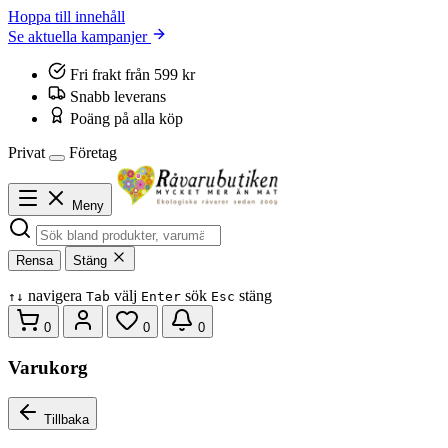
Hoppa till innehåll
Se aktuella kampanjer
Fri frakt från 599 kr
Snabb leverans
Poäng på alla köp
Privat
Företag
Meny
Rensa
Stäng
navigera
välj
sök
stäng
↑
↓
Tab
Enter
Esc
0
0
0
Varukorg
Tillbaka