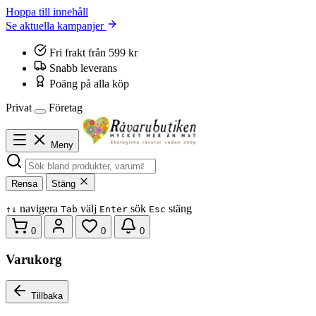
Hoppa till innehåll
Se aktuella kampanjer
Fri frakt från 599 kr
Snabb leverans
Poäng på alla köp
Privat
Företag
Meny
Rensa
Stäng
navigera
välj
sök
stäng
↑
↓
Tab
Enter
Esc
0
0
0
Varukorg
Tillbaka