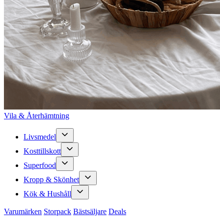
Vila & Återhämtning
Livsmedel
Kosttillskott
Superfood
Kropp & Skönhet
Kök & Hushåll
Varumärken
Storpack
Bästsäljare
Deals