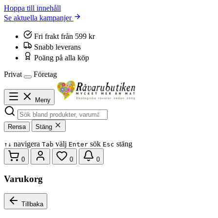
Hoppa till innehåll
Se aktuella kampanjer
Fri frakt från 599 kr
Snabb leverans
Poäng på alla köp
Privat
Företag
Meny
Rensa
Stäng
navigera
välj
sök
stäng
↑
↓
Tab
Enter
Esc
0
0
0
Varukorg
Tillbaka