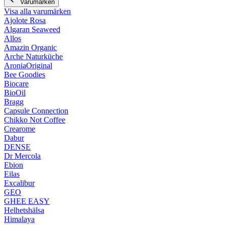
Varumärken
Visa alla varumärken
Ajolote Rosa
Algaran Seaweed
Allos
Amazin Organic
Arche Naturküche
AroniaOriginal
Bee Goodies
Biocare
BioOil
Bragg
Capsule Connection
Chikko Not Coffee
Crearome
Dabur
DENSE
Dr Mercola
Ebion
Eilas
Excalibur
GEO
GHEE EASY
Helhetshälsa
Himalaya