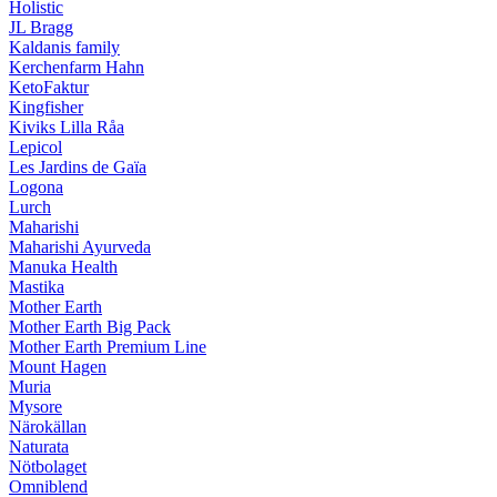
Holistic
JL Bragg
Kaldanis family
Kerchenfarm Hahn
KetoFaktur
Kingfisher
Kiviks Lilla Råa
Lepicol
Les Jardins de Gaïa
Logona
Lurch
Maharishi
Maharishi Ayurveda
Manuka Health
Mastika
Mother Earth
Mother Earth Big Pack
Mother Earth Premium Line
Mount Hagen
Muria
Mysore
Närokällan
Naturata
Nötbolaget
Omniblend