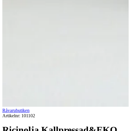
Råvarubutiken
Artikelnr: 101102
Ricinolja Kallpressad&EKO