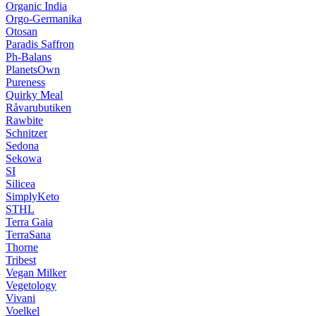
Organic India
Orgo-Germanika
Otosan
Paradis Saffron
Ph-Balans
PlanetsOwn
Pureness
Quirky Meal
Råvarubutiken
Rawbite
Schnitzer
Sedona
Sekowa
SI
Silicea
SimplyKeto
STHL
Terra Gaia
TerraSana
Thorne
Tribest
Vegan Milker
Vegetology
Vivani
Voelkel