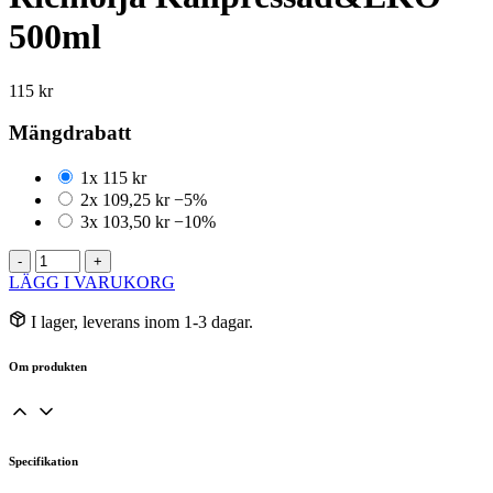
500ml
115
kr
Mängdrabatt
1x
115
kr
2x
109,25
kr
−5%
3x
103,50
kr
−10%
Ricinolja
-
+
Kallpressad&EKO
LÄGG I VARUKORG
500ml
mängd
I lager, leverans inom 1-3 dagar.
Om produkten
Specifikation