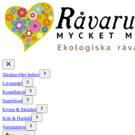
Shoppa efter behov
Livsmedel
Kosttillskott
Superfood
Kropp & Skönhet
Kök & Hushåll
Varumärken