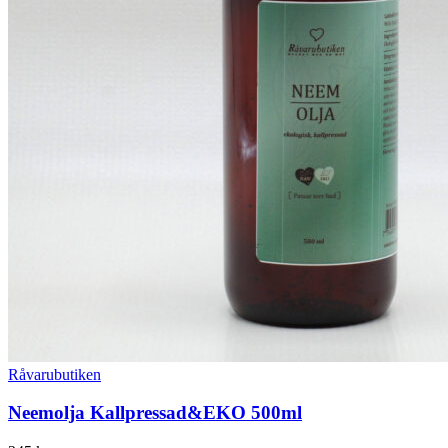
Råvarubutiken
Neemolja Kallpressad&EKO 500ml