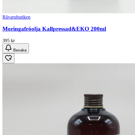
Råvarubutiken
Moringafröolja Kallpressad&EKO 200ml
395
kr
Bevaka