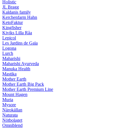
Holistic
JL Bragg
Kaldanis family
Kerchenfarm Hahn
KetoFaktur
Kingfisher
Kiviks Lilla Råa
Lepicol
Les Jardins de Gaïa
Logona
Lurch
Maharishi
Maharishi Ayurveda
Manuka Health
Mastika
Mother Earth
Mother Earth Big Pack
Mother Earth Premium Line
Mount Hagen
Muria
Mysore
Närokällan
Naturata
Nötbolaget
Omniblend