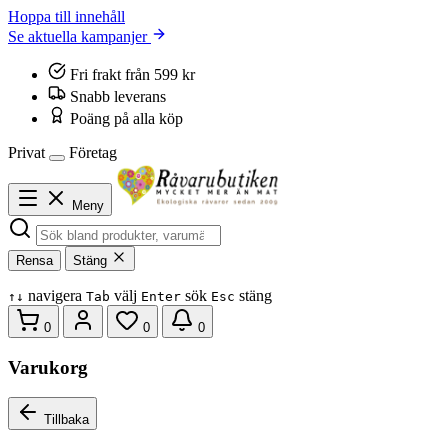
Hoppa till innehåll
Se aktuella kampanjer
Fri frakt från 599 kr
Snabb leverans
Poäng på alla köp
Privat
Företag
Meny
Rensa
Stäng
navigera
välj
sök
stäng
↑
↓
Tab
Enter
Esc
0
0
0
Varukorg
Tillbaka