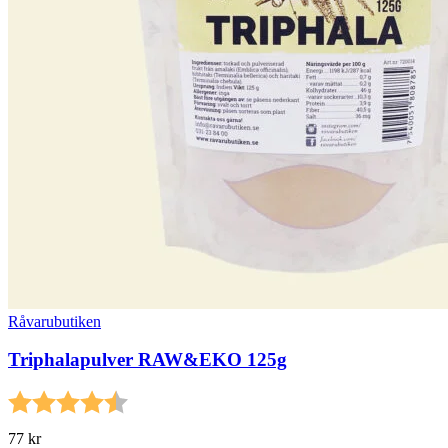
Råvarubutiken
Triphalapulver RAW&EKO 125g
Betyg:
4.3 utav 5 stjärnor
77
kr