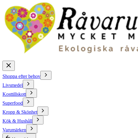
Shoppa efter behov
Livsmedel
Kosttillskott
Superfood
Kropp & Skönhet
Kök & Hushåll
Varumärken