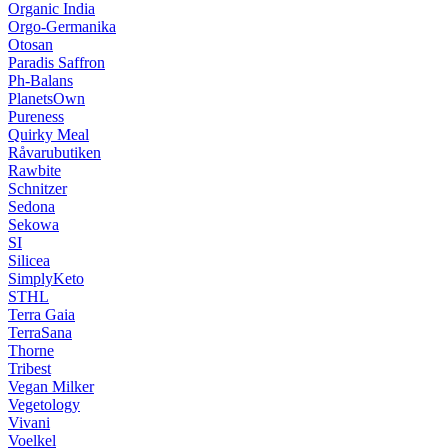
Organic India
Orgo-Germanika
Otosan
Paradis Saffron
Ph-Balans
PlanetsOwn
Pureness
Quirky Meal
Råvarubutiken
Rawbite
Schnitzer
Sedona
Sekowa
SI
Silicea
SimplyKeto
STHL
Terra Gaia
TerraSana
Thorne
Tribest
Vegan Milker
Vegetology
Vivani
Voelkel