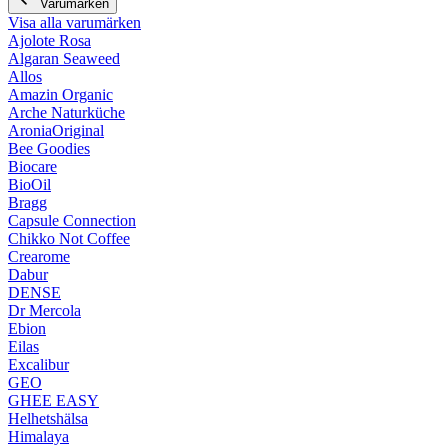
Varumärken
Visa alla varumärken
Ajolote Rosa
Algaran Seaweed
Allos
Amazin Organic
Arche Naturküche
AroniaOriginal
Bee Goodies
Biocare
BioOil
Bragg
Capsule Connection
Chikko Not Coffee
Crearome
Dabur
DENSE
Dr Mercola
Ebion
Eilas
Excalibur
GEO
GHEE EASY
Helhetshälsa
Himalaya