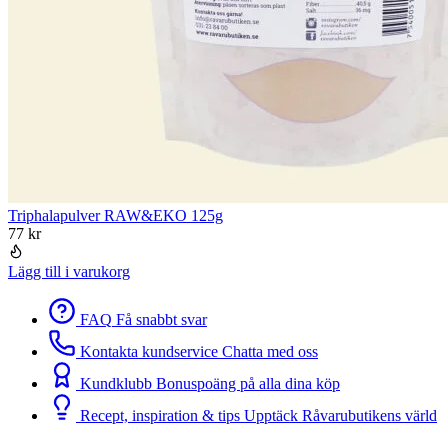
Triphalapulver RAW&EKO 125g
77
kr
Lägg till i varukorg
FAQ
Få snabbt svar
Kontakta kundservice
Chatta med oss
Kundklubb
Bonuspoäng på alla dina köp
Recept, inspiration & tips
Upptäck Råvarubutikens värld