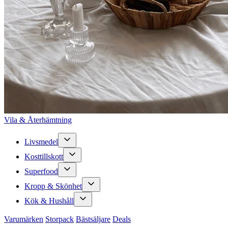
Vila & Återhämtning
Livsmedel
Kosttillskott
Superfood
Kropp & Skönhet
Kök & Hushåll
Varumärken
Storpack
Bästsäljare
Deals