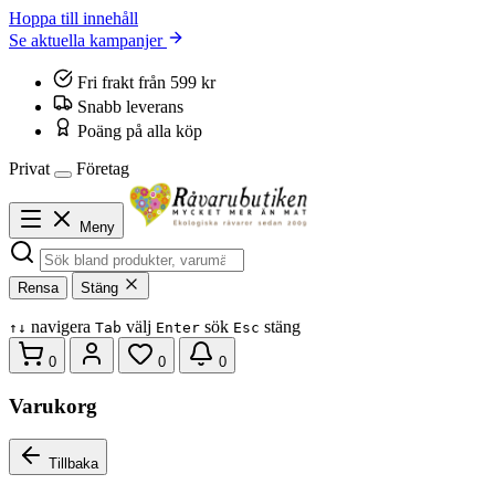
Hoppa till innehåll
Se aktuella kampanjer
Fri frakt från 599 kr
Snabb leverans
Poäng på alla köp
Privat
Företag
Meny
Rensa
Stäng
navigera
välj
sök
stäng
↑
↓
Tab
Enter
Esc
0
0
0
Varukorg
Tillbaka