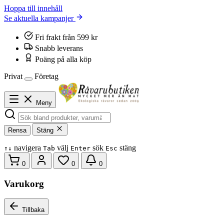
Hoppa till innehåll
Se aktuella kampanjer
Fri frakt från 599 kr
Snabb leverans
Poäng på alla köp
Privat
Företag
Meny
Rensa
Stäng
navigera
välj
sök
stäng
↑
↓
Tab
Enter
Esc
0
0
0
Varukorg
Tillbaka