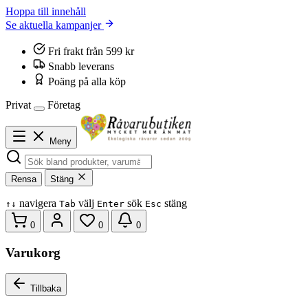
Hoppa till innehåll
Se aktuella kampanjer
Fri frakt från 599 kr
Snabb leverans
Poäng på alla köp
Privat
Företag
Meny
Rensa
Stäng
navigera
välj
sök
stäng
↑
↓
Tab
Enter
Esc
0
0
0
Varukorg
Tillbaka