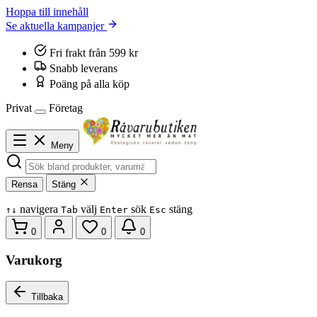
Hoppa till innehåll
Se aktuella kampanjer
Fri frakt från 599 kr
Snabb leverans
Poäng på alla köp
Privat
Företag
Meny
Rensa
Stäng
navigera
välj
sök
stäng
↑
↓
Tab
Enter
Esc
0
0
0
Varukorg
Tillbaka