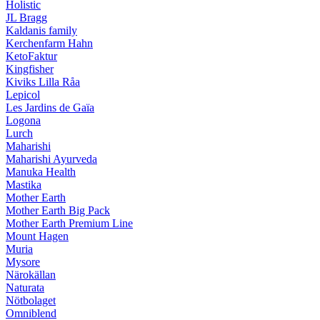
Holistic
JL Bragg
Kaldanis family
Kerchenfarm Hahn
KetoFaktur
Kingfisher
Kiviks Lilla Råa
Lepicol
Les Jardins de Gaïa
Logona
Lurch
Maharishi
Maharishi Ayurveda
Manuka Health
Mastika
Mother Earth
Mother Earth Big Pack
Mother Earth Premium Line
Mount Hagen
Muria
Mysore
Närokällan
Naturata
Nötbolaget
Omniblend