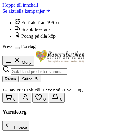
Hoppa till innehåll
Se aktuella kampanjer
Fri frakt från 599 kr
Snabb leverans
Poäng på alla köp
Privat
Företag
Meny
Rensa
Stäng
navigera
välj
sök
stäng
↑
↓
Tab
Enter
Esc
0
0
0
Varukorg
Tillbaka