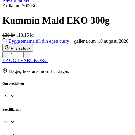
Råvarubutiken
Artikelnr: 300036
Kummin Mald EKO 300g
Det
Det
139
kr
118,15
kr
ursprungliga
nuvarande
Byggstenarna till din egen curry
– gäller t.o.m. 10 augusti 2026
priset
priset
Prishistorik
var:
är:
Kummin
-
+
139 kr.
118,15 kr.
Mald
LÄGG I VARUKORG
EKO
300g
I lager, leverans inom 1-3 dagar.
mängd
Om produkten
Specifikation