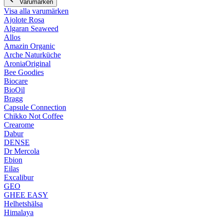
Varumärken
Visa alla varumärken
Ajolote Rosa
Algaran Seaweed
Allos
Amazin Organic
Arche Naturküche
AroniaOriginal
Bee Goodies
Biocare
BioOil
Bragg
Capsule Connection
Chikko Not Coffee
Crearome
Dabur
DENSE
Dr Mercola
Ebion
Eilas
Excalibur
GEO
GHEE EASY
Helhetshälsa
Himalaya