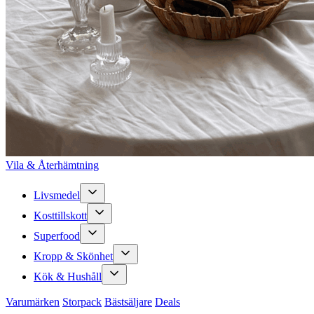
Vila & Återhämtning
Livsmedel
Kosttillskott
Superfood
Kropp & Skönhet
Kök & Hushåll
Varumärken
Storpack
Bästsäljare
Deals