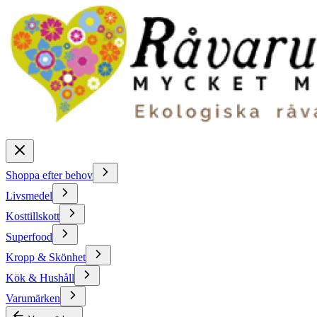
Shoppa efter behov
Livsmedel
Kosttillskott
Superfood
Kropp & Skönhet
Kök & Hushåll
Varumärken