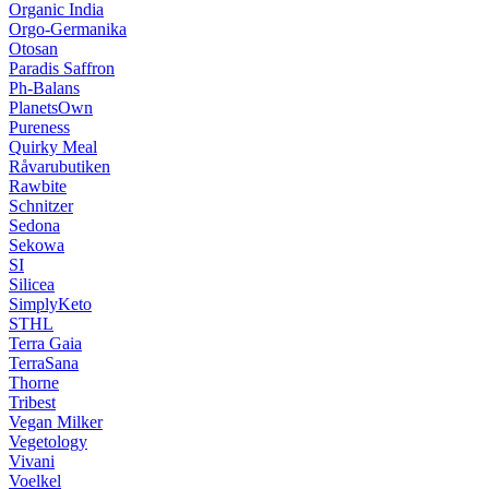
Organic India
Orgo-Germanika
Otosan
Paradis Saffron
Ph-Balans
PlanetsOwn
Pureness
Quirky Meal
Råvarubutiken
Rawbite
Schnitzer
Sedona
Sekowa
SI
Silicea
SimplyKeto
STHL
Terra Gaia
TerraSana
Thorne
Tribest
Vegan Milker
Vegetology
Vivani
Voelkel