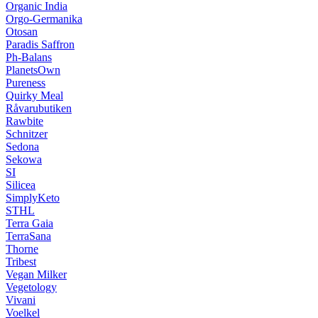
Organic India
Orgo-Germanika
Otosan
Paradis Saffron
Ph-Balans
PlanetsOwn
Pureness
Quirky Meal
Råvarubutiken
Rawbite
Schnitzer
Sedona
Sekowa
SI
Silicea
SimplyKeto
STHL
Terra Gaia
TerraSana
Thorne
Tribest
Vegan Milker
Vegetology
Vivani
Voelkel