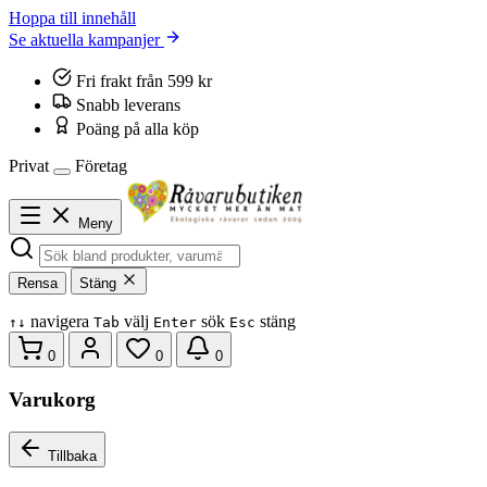
Hoppa till innehåll
Se aktuella kampanjer
Fri frakt från 599 kr
Snabb leverans
Poäng på alla köp
Privat
Företag
Meny
Rensa
Stäng
navigera
välj
sök
stäng
↑
↓
Tab
Enter
Esc
0
0
0
Varukorg
Tillbaka