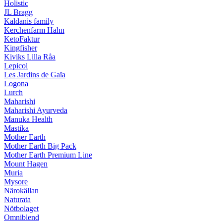
Holistic
JL Bragg
Kaldanis family
Kerchenfarm Hahn
KetoFaktur
Kingfisher
Kiviks Lilla Råa
Lepicol
Les Jardins de Gaïa
Logona
Lurch
Maharishi
Maharishi Ayurveda
Manuka Health
Mastika
Mother Earth
Mother Earth Big Pack
Mother Earth Premium Line
Mount Hagen
Muria
Mysore
Närokällan
Naturata
Nötbolaget
Omniblend