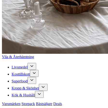
Vila & Återhämtning
Livsmedel
Kosttillskott
Superfood
Kropp & Skönhet
Kök & Hushåll
Varumärken
Storpack
Bästsäljare
Deals