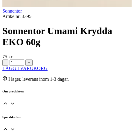
Sonnentor
Artikelnr: 3395
Sonnentor Umami Krydda
EKO 60g
75
kr
Sonnentor
-
+
Umami
LÄGG I VARUKORG
Krydda
EKO
I lager, leverans inom 1-3 dagar.
60g
mängd
Om produkten
Specifikation