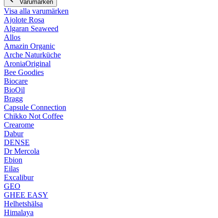
Varumärken
Visa alla varumärken
Ajolote Rosa
Algaran Seaweed
Allos
Amazin Organic
Arche Naturküche
AroniaOriginal
Bee Goodies
Biocare
BioOil
Bragg
Capsule Connection
Chikko Not Coffee
Crearome
Dabur
DENSE
Dr Mercola
Ebion
Eilas
Excalibur
GEO
GHEE EASY
Helhetshälsa
Himalaya