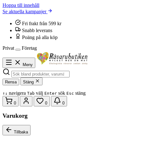
Hoppa till innehåll
Se aktuella kampanjer
Fri frakt från 599 kr
Snabb leverans
Poäng på alla köp
Privat
Företag
Meny
Rensa
Stäng
navigera
välj
sök
stäng
↑
↓
Tab
Enter
Esc
0
0
0
Varukorg
Tillbaka