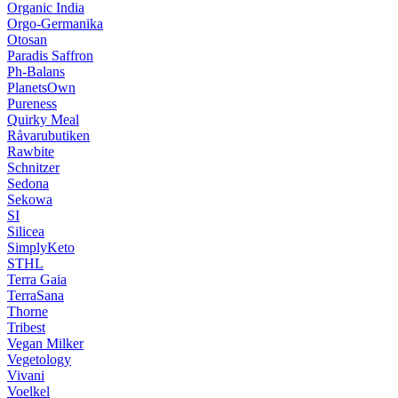
Organic India
Orgo-Germanika
Otosan
Paradis Saffron
Ph-Balans
PlanetsOwn
Pureness
Quirky Meal
Råvarubutiken
Rawbite
Schnitzer
Sedona
Sekowa
SI
Silicea
SimplyKeto
STHL
Terra Gaia
TerraSana
Thorne
Tribest
Vegan Milker
Vegetology
Vivani
Voelkel