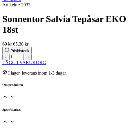
Artikelnr: 2933
Sonnentor Salvia Tepåsar EKO
18st
Det
Det
69
kr
65,30
kr
ursprungliga
nuvarande
Prishistorik
priset
priset
Sonnentor
-
+
var:
är:
Salvia
LÄGG I VARUKORG
69 kr.
65,30 kr.
Tepåsar
EKO
I lager, leverans inom 1-3 dagar.
18st
mängd
Om produkten
Specifikation