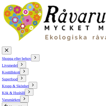
Shoppa efter behov
Livsmedel
Kosttillskott
Superfood
Kropp & Skönhet
Kök & Hushåll
Varumärken