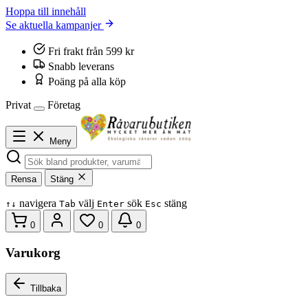
Hoppa till innehåll
Se aktuella kampanjer
Fri frakt från 599 kr
Snabb leverans
Poäng på alla köp
Privat
Företag
Meny
Rensa
Stäng
navigera
välj
sök
stäng
↑
↓
Tab
Enter
Esc
0
0
0
Varukorg
Tillbaka