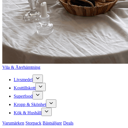
Vila & Återhämtning
Livsmedel
Kosttillskott
Superfood
Kropp & Skönhet
Kök & Hushåll
Varumärken
Storpack
Bästsäljare
Deals