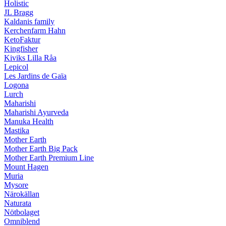
Holistic
JL Bragg
Kaldanis family
Kerchenfarm Hahn
KetoFaktur
Kingfisher
Kiviks Lilla Råa
Lepicol
Les Jardins de Gaïa
Logona
Lurch
Maharishi
Maharishi Ayurveda
Manuka Health
Mastika
Mother Earth
Mother Earth Big Pack
Mother Earth Premium Line
Mount Hagen
Muria
Mysore
Närokällan
Naturata
Nötbolaget
Omniblend