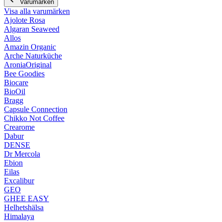
Varumärken
Visa alla varumärken
Ajolote Rosa
Algaran Seaweed
Allos
Amazin Organic
Arche Naturküche
AroniaOriginal
Bee Goodies
Biocare
BioOil
Bragg
Capsule Connection
Chikko Not Coffee
Crearome
Dabur
DENSE
Dr Mercola
Ebion
Eilas
Excalibur
GEO
GHEE EASY
Helhetshälsa
Himalaya