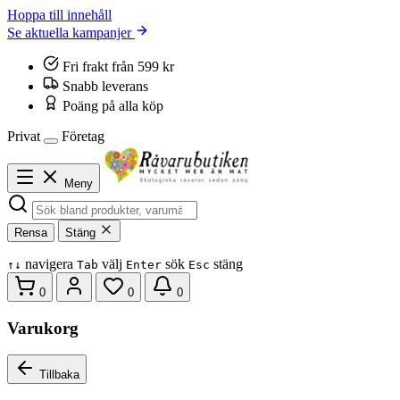
Hoppa till innehåll
Se aktuella kampanjer
Fri frakt från 599 kr
Snabb leverans
Poäng på alla köp
Privat
Företag
Meny
Rensa
Stäng
navigera
välj
sök
stäng
↑
↓
Tab
Enter
Esc
0
0
0
Varukorg
Tillbaka