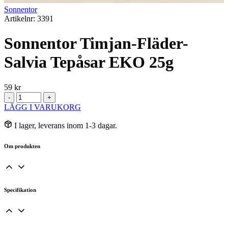
Sonnentor
Artikelnr: 3391
Sonnentor Timjan-Fläder-
Salvia Tepåsar EKO 25g
59
kr
Sonnentor
-
+
Timjan-
LÄGG I VARUKORG
Fläder-
Salvia
I lager, leverans inom 1-3 dagar.
Tepåsar
EKO
Om produkten
25g
mängd
Specifikation