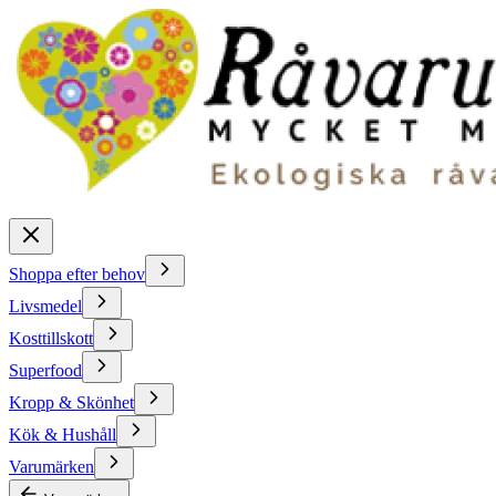
Shoppa efter behov
Livsmedel
Kosttillskott
Superfood
Kropp & Skönhet
Kök & Hushåll
Varumärken