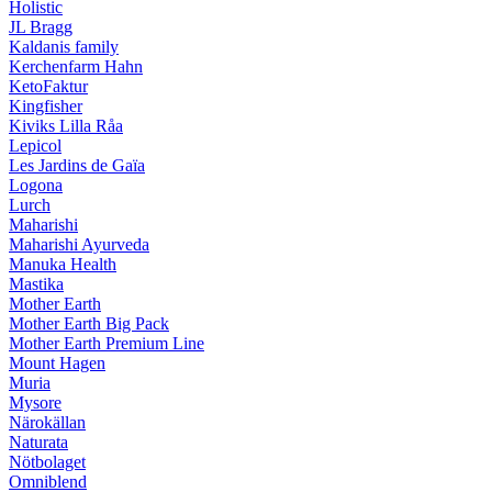
Holistic
JL Bragg
Kaldanis family
Kerchenfarm Hahn
KetoFaktur
Kingfisher
Kiviks Lilla Råa
Lepicol
Les Jardins de Gaïa
Logona
Lurch
Maharishi
Maharishi Ayurveda
Manuka Health
Mastika
Mother Earth
Mother Earth Big Pack
Mother Earth Premium Line
Mount Hagen
Muria
Mysore
Närokällan
Naturata
Nötbolaget
Omniblend