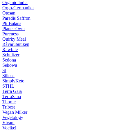
Organic India
Orgo-Germanika
Otosan
Paradis Saffron
Ph-Balans
PlanetsOwn
Pureness
Quirky Meal
Råvarubutiken
Rawbite
Schnitzer
Sedona
Sekowa
SI
Silicea
SimplyKeto
STHL
Terra Gaia
TerraSana
Thorne
Tribest
Vegan Milker
Vegetology
Vivani
Voelkel