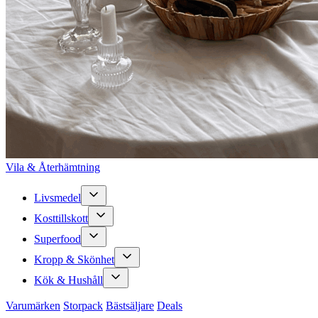
Vila & Återhämtning
Livsmedel
Kosttillskott
Superfood
Kropp & Skönhet
Kök & Hushåll
Varumärken
Storpack
Bästsäljare
Deals