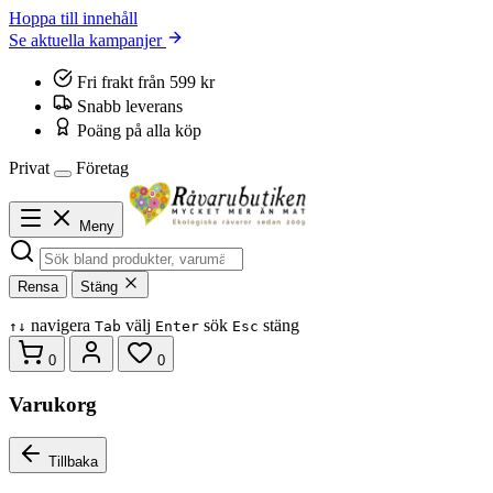
Hoppa till innehåll
Se aktuella kampanjer
Fri frakt från 599 kr
Snabb leverans
Poäng på alla köp
Privat
Företag
Meny
Rensa
Stäng
navigera
välj
sök
stäng
↑
↓
Tab
Enter
Esc
0
0
Varukorg
Tillbaka