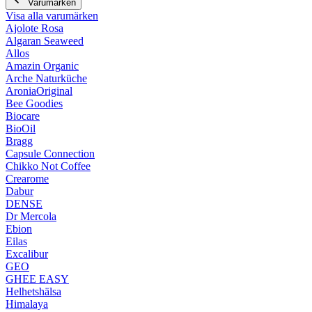
Varumärken
Visa alla varumärken
Ajolote Rosa
Algaran Seaweed
Allos
Amazin Organic
Arche Naturküche
AroniaOriginal
Bee Goodies
Biocare
BioOil
Bragg
Capsule Connection
Chikko Not Coffee
Crearome
Dabur
DENSE
Dr Mercola
Ebion
Eilas
Excalibur
GEO
GHEE EASY
Helhetshälsa
Himalaya