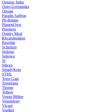
Organic India
Orgo-Germanika
Otosan
Paradis Saffron
Ph-Balans
PlanetsOwn
Pureness
Quirky Meal
Råvarubutiken
Rawbite
Schnitzer
Sedona
Sekowa
SI
Silicea
SimplyKeto
STHL
Terra Gaia
TerraSana
Thorne
Tribest
Vegan Milker
Vegetology
Vivani
Voelkel