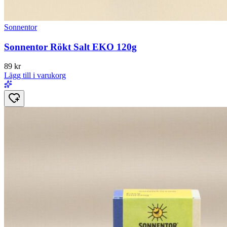
Sonnentor
Sonnentor Rökt Salt EKO 120g
89
kr
Lägg till i varukorg