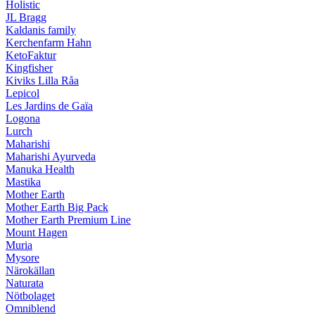
Holistic
JL Bragg
Kaldanis family
Kerchenfarm Hahn
KetoFaktur
Kingfisher
Kiviks Lilla Råa
Lepicol
Les Jardins de Gaïa
Logona
Lurch
Maharishi
Maharishi Ayurveda
Manuka Health
Mastika
Mother Earth
Mother Earth Big Pack
Mother Earth Premium Line
Mount Hagen
Muria
Mysore
Närokällan
Naturata
Nötbolaget
Omniblend