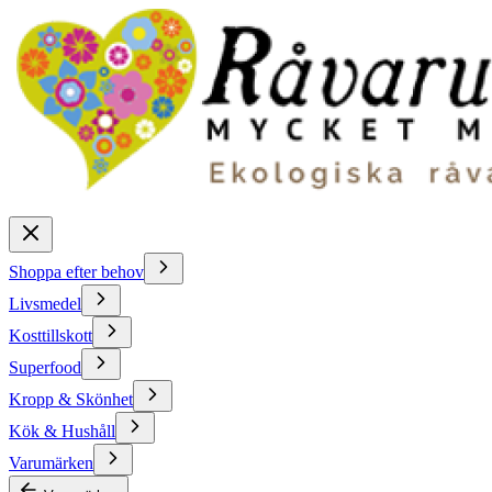
Shoppa efter behov
Livsmedel
Kosttillskott
Superfood
Kropp & Skönhet
Kök & Hushåll
Varumärken