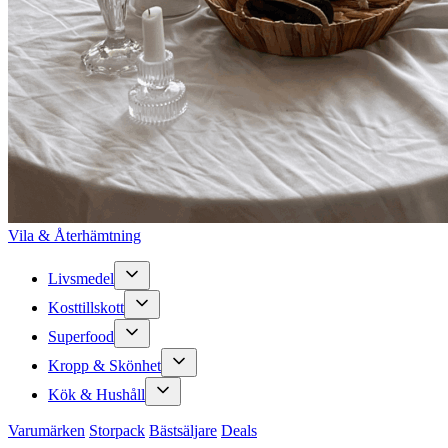
Vila & Återhämtning
Livsmedel
Kosttillskott
Superfood
Kropp & Skönhet
Kök & Hushåll
Varumärken
Storpack
Bästsäljare
Deals