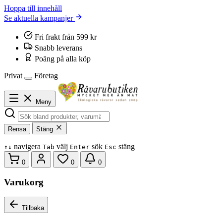
Hoppa till innehåll
Se aktuella kampanjer
Fri frakt från 599 kr
Snabb leverans
Poäng på alla köp
Privat
Företag
Meny
Rensa
Stäng
navigera
välj
sök
stäng
↑
↓
Tab
Enter
Esc
0
0
0
Varukorg
Tillbaka