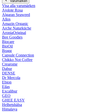
Varumärken
Visa alla varumärken
Ajolote Rosa
Algaran Seaweed
Allos
Amazin Organic
Arche Naturküche
AroniaOriginal
Bee Goodies
Biocare
BioOil
Bragg
Capsule Connection
Chikko Not Coffee
Crearome
Dabur
DENSE
Dr Mercola
Ebion
Eilas
Excalibur
GEO
GHEE EASY
Helhetshälsa
Himalaya