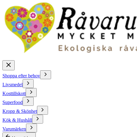
Shoppa efter behov
Livsmedel
Kosttillskott
Superfood
Kropp & Skönhet
Kök & Hushåll
Varumärken