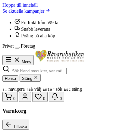
Hoppa till innehåll
Se aktuella kampanjer
Fri frakt från 599 kr
Snabb leverans
Poäng på alla köp
Privat
Företag
Meny
Rensa
Stäng
navigera
välj
sök
stäng
↑
↓
Tab
Enter
Esc
0
0
0
Varukorg
Tillbaka