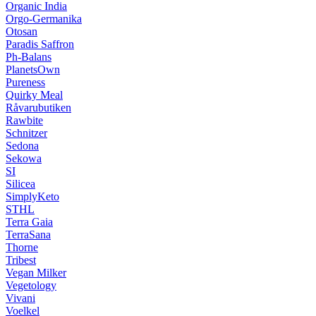
Organic India
Orgo-Germanika
Otosan
Paradis Saffron
Ph-Balans
PlanetsOwn
Pureness
Quirky Meal
Råvarubutiken
Rawbite
Schnitzer
Sedona
Sekowa
SI
Silicea
SimplyKeto
STHL
Terra Gaia
TerraSana
Thorne
Tribest
Vegan Milker
Vegetology
Vivani
Voelkel