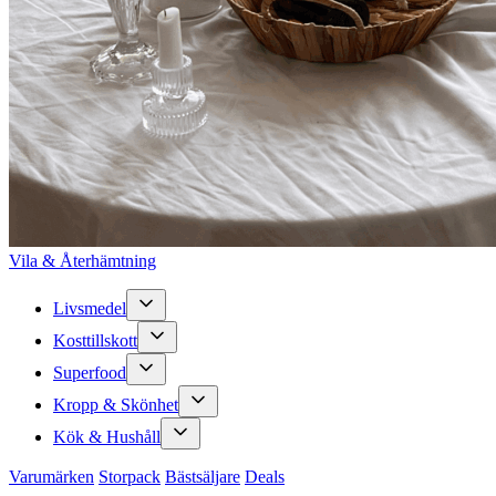
Vila & Återhämtning
Livsmedel
Kosttillskott
Superfood
Kropp & Skönhet
Kök & Hushåll
Varumärken
Storpack
Bästsäljare
Deals