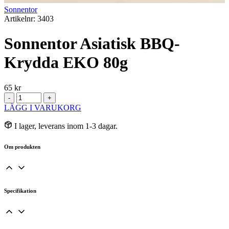
Sonnentor
Artikelnr: 3403
Sonnentor Asiatisk BBQ-
Krydda EKO 80g
65
kr
Sonnentor
-
+
Asiatisk
LÄGG I VARUKORG
BBQ-
Krydda
I lager, leverans inom 1-3 dagar.
EKO
80g
Om produkten
mängd
Specifikation