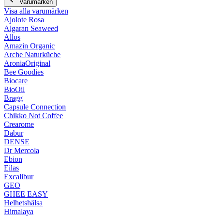
Varumärken
Visa alla varumärken
Ajolote Rosa
Algaran Seaweed
Allos
Amazin Organic
Arche Naturküche
AroniaOriginal
Bee Goodies
Biocare
BioOil
Bragg
Capsule Connection
Chikko Not Coffee
Crearome
Dabur
DENSE
Dr Mercola
Ebion
Eilas
Excalibur
GEO
GHEE EASY
Helhetshälsa
Himalaya