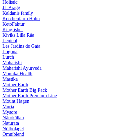
Holistic
JL Bragg
Kaldanis family
Kerchenfarm Hahn
KetoFaktur
Kingfisher
Kiviks Lilla Råa
Lepicol
Les Jardins de Gaïa
Logona
Lurch
Maharishi
Maharishi Ayurveda
Manuka Health
Mastika
Mother Earth
Mother Earth Big Pack
Mother Earth Premium Line
Mount Hagen
Muria
Mysore
Närokällan
Naturata
Nötbolaget
Omniblend