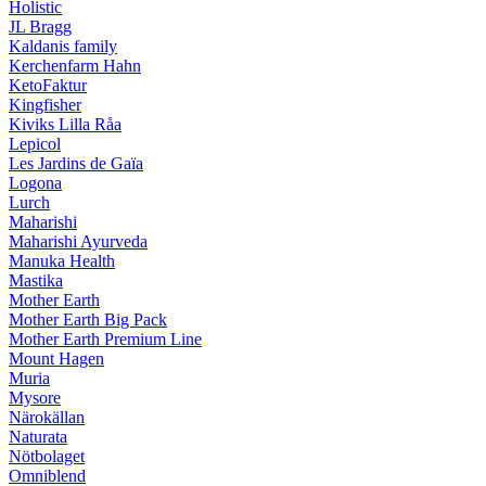
Holistic
JL Bragg
Kaldanis family
Kerchenfarm Hahn
KetoFaktur
Kingfisher
Kiviks Lilla Råa
Lepicol
Les Jardins de Gaïa
Logona
Lurch
Maharishi
Maharishi Ayurveda
Manuka Health
Mastika
Mother Earth
Mother Earth Big Pack
Mother Earth Premium Line
Mount Hagen
Muria
Mysore
Närokällan
Naturata
Nötbolaget
Omniblend