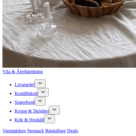
Vila & Återhämtning
Livsmedel
Kosttillskott
Superfood
Kropp & Skönhet
Kök & Hushåll
Varumärken
Storpack
Bästsäljare
Deals