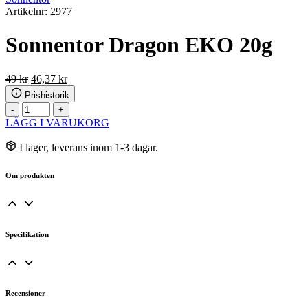
Artikelnr: 2977
Sonnentor Dragon EKO 20g
Det
Det
49
kr
46,37
kr
ursprungliga
nuvarande
Prishistorik
priset
priset
Sonnentor
-
+
var:
är:
Dragon
LÄGG I VARUKORG
49 kr.
46,37 kr.
EKO
20g
I lager, leverans inom 1-3 dagar.
mängd
Om produkten
Specifikation
Recensioner