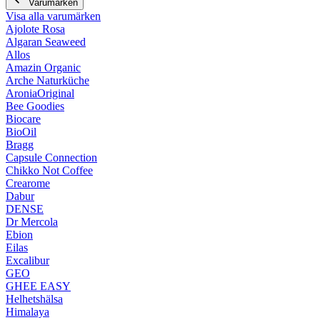
Varumärken
Visa alla varumärken
Ajolote Rosa
Algaran Seaweed
Allos
Amazin Organic
Arche Naturküche
AroniaOriginal
Bee Goodies
Biocare
BioOil
Bragg
Capsule Connection
Chikko Not Coffee
Crearome
Dabur
DENSE
Dr Mercola
Ebion
Eilas
Excalibur
GEO
GHEE EASY
Helhetshälsa
Himalaya