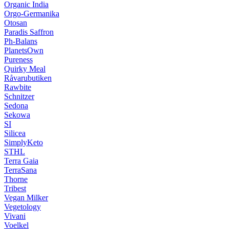
Organic India
Orgo-Germanika
Otosan
Paradis Saffron
Ph-Balans
PlanetsOwn
Pureness
Quirky Meal
Råvarubutiken
Rawbite
Schnitzer
Sedona
Sekowa
SI
Silicea
SimplyKeto
STHL
Terra Gaia
TerraSana
Thorne
Tribest
Vegan Milker
Vegetology
Vivani
Voelkel