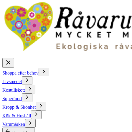
Shoppa efter behov
Livsmedel
Kosttillskott
Superfood
Kropp & Skönhet
Kök & Hushåll
Varumärken