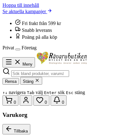
Hoppa till innehåll
Se aktuella kampanjer
Fri frakt från 599 kr
Snabb leverans
Poäng på alla köp
Privat
Företag
Meny
Rensa
Stäng
navigera
välj
sök
stäng
↑
↓
Tab
Enter
Esc
0
0
0
Varukorg
Tillbaka