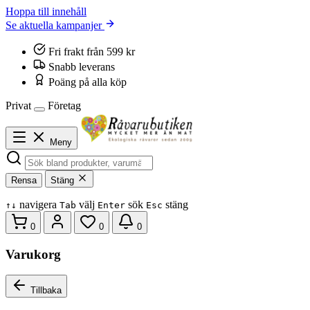
Hoppa till innehåll
Se aktuella kampanjer
Fri frakt från 599 kr
Snabb leverans
Poäng på alla köp
Privat
Företag
Meny
Rensa
Stäng
navigera
välj
sök
stäng
↑
↓
Tab
Enter
Esc
0
0
0
Varukorg
Tillbaka