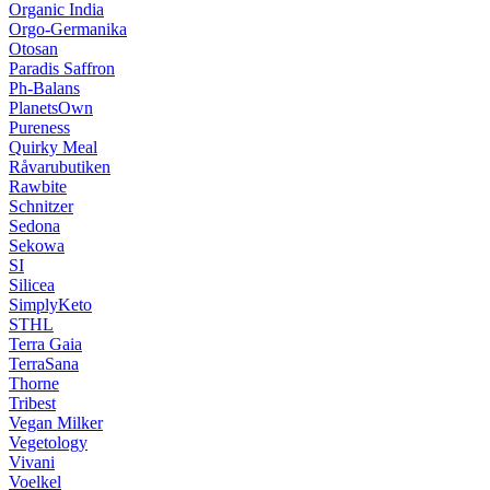
Organic India
Orgo-Germanika
Otosan
Paradis Saffron
Ph-Balans
PlanetsOwn
Pureness
Quirky Meal
Råvarubutiken
Rawbite
Schnitzer
Sedona
Sekowa
SI
Silicea
SimplyKeto
STHL
Terra Gaia
TerraSana
Thorne
Tribest
Vegan Milker
Vegetology
Vivani
Voelkel