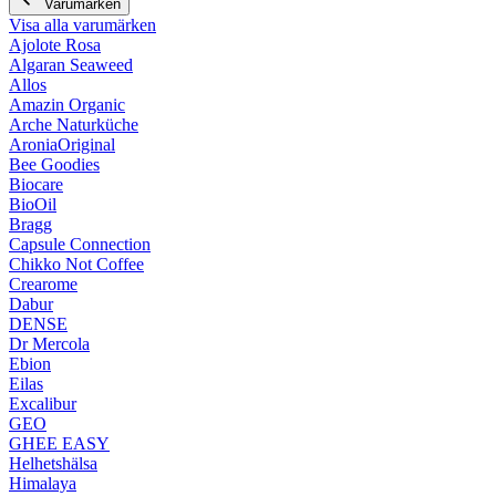
Varumärken
Visa alla varumärken
Ajolote Rosa
Algaran Seaweed
Allos
Amazin Organic
Arche Naturküche
AroniaOriginal
Bee Goodies
Biocare
BioOil
Bragg
Capsule Connection
Chikko Not Coffee
Crearome
Dabur
DENSE
Dr Mercola
Ebion
Eilas
Excalibur
GEO
GHEE EASY
Helhetshälsa
Himalaya