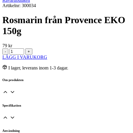
Råvarubutiken
Artikelnr: 300034
Rosmarin från Provence EKO
150g
79
kr
Rosmarin
-
+
från
LÄGG I VARUKORG
Provence
EKO
I lager, leverans inom 1-3 dagar.
150g
mängd
Om produkten
Specifikation
Användning