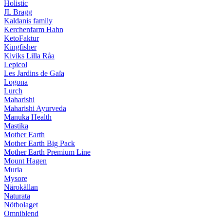
Holistic
JL Bragg
Kaldanis family
Kerchenfarm Hahn
KetoFaktur
Kingfisher
Kiviks Lilla Råa
Lepicol
Les Jardins de Gaïa
Logona
Lurch
Maharishi
Maharishi Ayurveda
Manuka Health
Mastika
Mother Earth
Mother Earth Big Pack
Mother Earth Premium Line
Mount Hagen
Muria
Mysore
Närokällan
Naturata
Nötbolaget
Omniblend