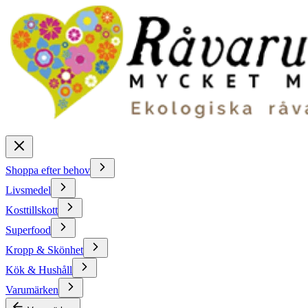
Shoppa efter behov
Livsmedel
Kosttillskott
Superfood
Kropp & Skönhet
Kök & Hushåll
Varumärken