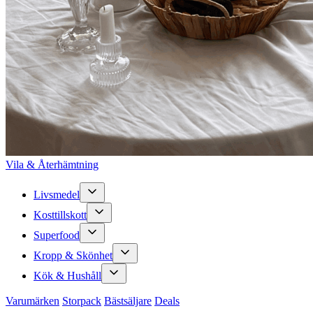
Vila & Återhämtning
Livsmedel
Kosttillskott
Superfood
Kropp & Skönhet
Kök & Hushåll
Varumärken
Storpack
Bästsäljare
Deals