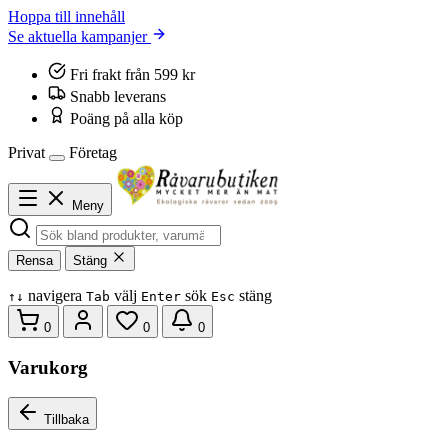
Hoppa till innehåll
Se aktuella kampanjer
Fri frakt från 599 kr
Snabb leverans
Poäng på alla köp
Privat
Företag
Meny
Rensa
Stäng
navigera
välj
sök
stäng
↑
↓
Tab
Enter
Esc
0
0
0
Varukorg
Tillbaka