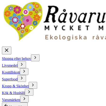
Shoppa efter behov
Livsmedel
Kosttillskott
Superfood
Kropp & Skönhet
Kök & Hushåll
Varumärken