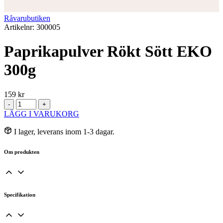
Råvarubutiken
Artikelnr: 300005
Paprikapulver Rökt Sött EKO
300g
159
kr
Paprikapulver
-
+
Rökt
LÄGG I VARUKORG
Sött
EKO
I lager, leverans inom 1-3 dagar.
300g
mängd
Om produkten
Specifikation