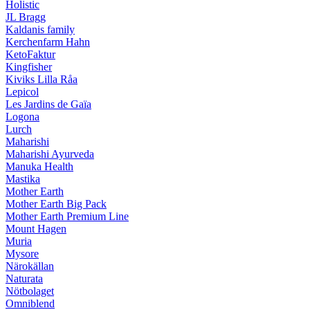
Holistic
JL Bragg
Kaldanis family
Kerchenfarm Hahn
KetoFaktur
Kingfisher
Kiviks Lilla Råa
Lepicol
Les Jardins de Gaïa
Logona
Lurch
Maharishi
Maharishi Ayurveda
Manuka Health
Mastika
Mother Earth
Mother Earth Big Pack
Mother Earth Premium Line
Mount Hagen
Muria
Mysore
Närokällan
Naturata
Nötbolaget
Omniblend