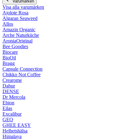
Varumärken
Visa alla varumärken
Ajolote Rosa
Algaran Seaweed
Allos
Amazin Organic
Arche Naturküche
AroniaOriginal
Bee Goodies
Biocare
BioOil
Bragg
Capsule Connection
Chikko Not Coffee
Crearome
Dabur
DENSE
Dr Mercola
Ebion
Eilas
Excalibur
GEO
GHEE EASY
Helhetshälsa
Himalaya