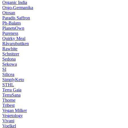
Organic India
Orgo-Germanika
Otosan
Paradis Saffron
Ph-Balans
PlanetsOwn
Pureness
Quirky Meal
Råvarubutiken
Rawbite
Schnitzer
Sedona
Sekowa
SI
Silicea
SimplyKeto
STHL
Terra Gaia
TerraSana
Thorne
Tribest
Vegan Milker
Vegetology
Vivani
Voelkel