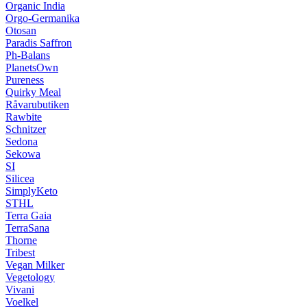
Organic India
Orgo-Germanika
Otosan
Paradis Saffron
Ph-Balans
PlanetsOwn
Pureness
Quirky Meal
Råvarubutiken
Rawbite
Schnitzer
Sedona
Sekowa
SI
Silicea
SimplyKeto
STHL
Terra Gaia
TerraSana
Thorne
Tribest
Vegan Milker
Vegetology
Vivani
Voelkel