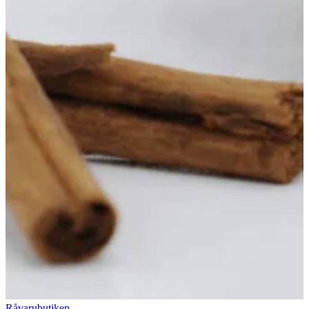
Råvarubutiken