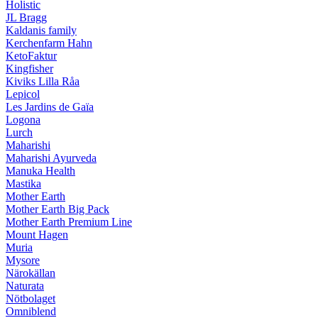
Holistic
JL Bragg
Kaldanis family
Kerchenfarm Hahn
KetoFaktur
Kingfisher
Kiviks Lilla Råa
Lepicol
Les Jardins de Gaïa
Logona
Lurch
Maharishi
Maharishi Ayurveda
Manuka Health
Mastika
Mother Earth
Mother Earth Big Pack
Mother Earth Premium Line
Mount Hagen
Muria
Mysore
Närokällan
Naturata
Nötbolaget
Omniblend