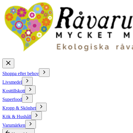
Shoppa efter behov
Livsmedel
Kosttillskott
Superfood
Kropp & Skönhet
Kök & Hushåll
Varumärken