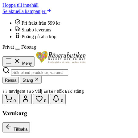
Hoppa till innehåll
Se aktuella kampanjer
Fri frakt från 599 kr
Snabb leverans
Poäng på alla köp
Privat
Företag
Meny
Rensa
Stäng
navigera
välj
sök
stäng
↑
↓
Tab
Enter
Esc
0
0
0
Varukorg
Tillbaka