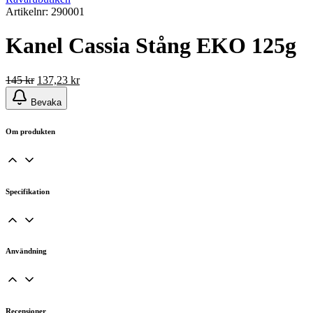
Artikelnr: 290001
Kanel Cassia Stång EKO 125g
Det
Det
145
kr
137,23
kr
ursprungliga
nuvarande
Bevaka
priset
priset
var:
är:
145 kr.
137,23 kr.
Om produkten
Specifikation
Användning
Recensioner