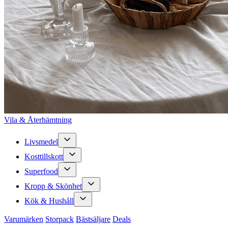
Vila & Återhämtning
Livsmedel
Kosttillskott
Superfood
Kropp & Skönhet
Kök & Hushåll
Varumärken
Storpack
Bästsäljare
Deals