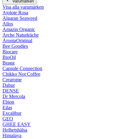
Varumärken
Visa alla varumärken
Ajolote Rosa
Algaran Seaweed
Allos
Amazin Organic
Arche Naturküche
AroniaOriginal
Bee Goodies
Biocare
BioOil
Bragg
Capsule Connection
Chikko Not Coffee
Crearome
Dabur
DENSE
Dr Mercola
Ebion
Eilas
Excalibur
GEO
GHEE EASY
Helhetshälsa
Himalaya