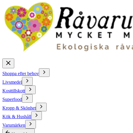
Shoppa efter behov
Livsmedel
Kosttillskott
Superfood
Kropp & Skönhet
Kök & Hushåll
Varumärken