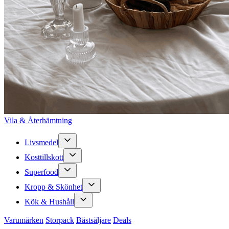
Vila & Återhämtning
Livsmedel
Kosttillskott
Superfood
Kropp & Skönhet
Kök & Hushåll
Varumärken
Storpack
Bästsäljare
Deals