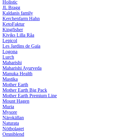
Holistic
JL Bragg
Kaldanis family
Kerchenfarm Hahn
KetoFaktur
Kingfisher
Kiviks Lilla Råa
Lepicol
Les Jardins de Gaïa
Logona
Lurch
Maharishi
Maharishi Ayurveda
Manuka Health
Mastika
Mother Earth
Mother Earth Big Pack
Mother Earth Premium Line
Mount Hagen
Muria
Mysore
Närokällan
Naturata
Nötbolaget
Omniblend