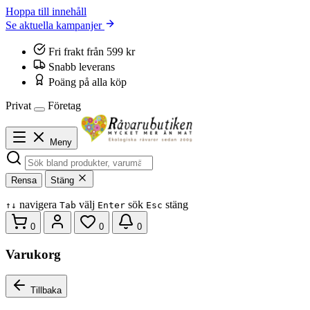
Hoppa till innehåll
Se aktuella kampanjer
Fri frakt från 599 kr
Snabb leverans
Poäng på alla köp
Privat
Företag
Meny
Rensa
Stäng
navigera
välj
sök
stäng
↑
↓
Tab
Enter
Esc
0
0
0
Varukorg
Tillbaka