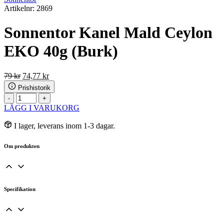
Artikelnr: 2869
Sonnentor Kanel Mald Ceylon
EKO 40g (Burk)
Det
Det
79
kr
74,77
kr
ursprungliga
nuvarande
Prishistorik
priset
priset
Sonnentor
-
+
var:
är:
Kanel
LÄGG I VARUKORG
79 kr.
74,77 kr.
Mald
Ceylon
I lager, leverans inom 1-3 dagar.
EKO
40g
Om produkten
(Burk)
mängd
Specifikation