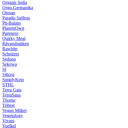
Organic India
Orgo-Germanika
Otosan
Paradis Saffron
Ph-Balans
PlanetsOwn
Pureness
Quirky Meal
Råvarubutiken
Rawbite
Schnitzer
Sedona
Sekowa
SI
Silicea
SimplyKeto
STHL
Terra Gaia
TerraSana
Thorne
Tribest
Vegan Milker
Vegetology
Vivani
Voelkel