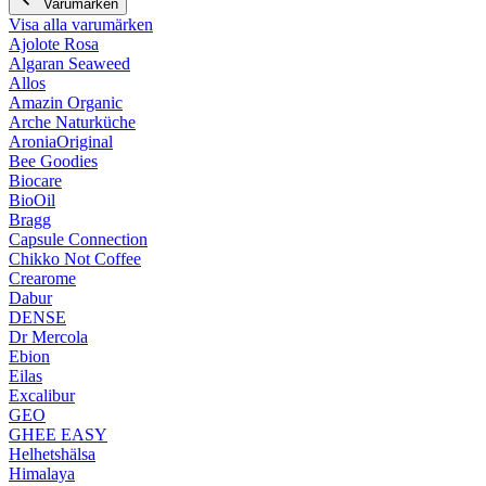
Varumärken
Visa alla varumärken
Ajolote Rosa
Algaran Seaweed
Allos
Amazin Organic
Arche Naturküche
AroniaOriginal
Bee Goodies
Biocare
BioOil
Bragg
Capsule Connection
Chikko Not Coffee
Crearome
Dabur
DENSE
Dr Mercola
Ebion
Eilas
Excalibur
GEO
GHEE EASY
Helhetshälsa
Himalaya