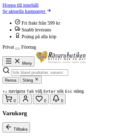
Hoppa till innehåll
Se aktuella kampanjer
Fri frakt från 599 kr
Snabb leverans
Poäng på alla köp
Privat
Företag
Meny
Rensa
Stäng
navigera
välj
sök
stäng
↑
↓
Tab
Enter
Esc
0
0
0
Varukorg
Tillbaka