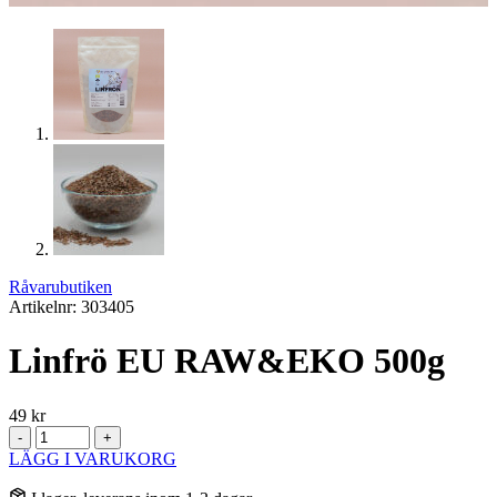
Råvarubutiken
Artikelnr: 303405
Linfrö EU RAW&EKO 500g
49
kr
Linfrö
-
+
EU
LÄGG I VARUKORG
RAW&EKO
500g