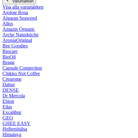
Varumärken
Visa alla varumärken
Ajolote Rosa
Algaran Seaweed
Allos
Amazin Organic
Arche Naturküche
AroniaOriginal
Bee Goodies
Biocare
BioOil
Bragg
Capsule Connection
Chikko Not Coffee
Crearome
Dabur
DENSE
Dr Mercola
Ebion
Eilas
Excalibur
GEO
GHEE EASY
Helhetshälsa
Himalaya