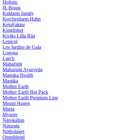
Holistic
JL Bragg
Kaldanis family
Kerchenfarm Hahn
KetoFaktur
Kingfisher
Kiviks Lilla Råa
Lepicol
Les Jardins de Gaïa
Logona
Lurch
Maharishi
Maharishi Ayurveda
Manuka Health
Mastika
Mother Earth
Mother Earth Big Pack
Mother Earth Premium Line
Mount Hagen
Muria
Mysore
Närokällan
Naturata
Nötbolaget
Omniblend