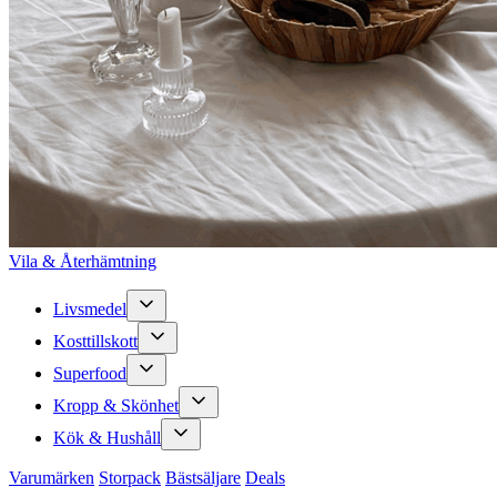
Vila & Återhämtning
Livsmedel
Kosttillskott
Superfood
Kropp & Skönhet
Kök & Hushåll
Varumärken
Storpack
Bästsäljare
Deals