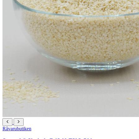
Råvarubutiken