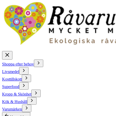
Shoppa efter behov
Livsmedel
Kosttillskott
Superfood
Kropp & Skönhet
Kök & Hushåll
Varumärken