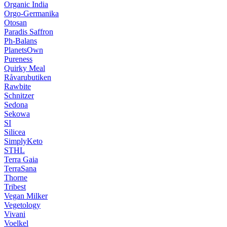
Organic India
Orgo-Germanika
Otosan
Paradis Saffron
Ph-Balans
PlanetsOwn
Pureness
Quirky Meal
Råvarubutiken
Rawbite
Schnitzer
Sedona
Sekowa
SI
Silicea
SimplyKeto
STHL
Terra Gaia
TerraSana
Thorne
Tribest
Vegan Milker
Vegetology
Vivani
Voelkel