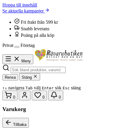
Hoppa till innehåll
Se aktuella kampanjer
Fri frakt från 599 kr
Snabb leverans
Poäng på alla köp
Privat
Företag
Meny
Rensa
Stäng
navigera
välj
sök
stäng
↑
↓
Tab
Enter
Esc
0
0
0
Varukorg
Tillbaka