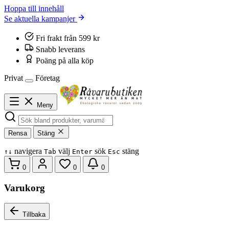
Hoppa till innehåll
Se aktuella kampanjer
Fri frakt från 599 kr
Snabb leverans
Poäng på alla köp
Privat
Företag
Meny
Rensa
Stäng
navigera
välj
sök
stäng
↑
↓
Tab
Enter
Esc
0
0
0
Varukorg
Tillbaka