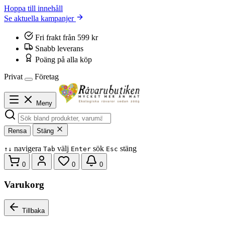
Hoppa till innehåll
Se aktuella kampanjer
Fri frakt från 599 kr
Snabb leverans
Poäng på alla köp
Privat
Företag
Meny
Rensa
Stäng
navigera
välj
sök
stäng
↑
↓
Tab
Enter
Esc
0
0
0
Varukorg
Tillbaka