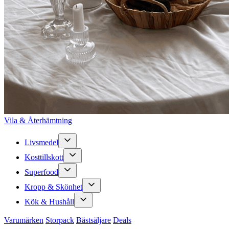
Vila & Återhämtning
Livsmedel
Kosttillskott
Superfood
Kropp & Skönhet
Kök & Hushåll
Varumärken
Storpack
Bästsäljare
Deals