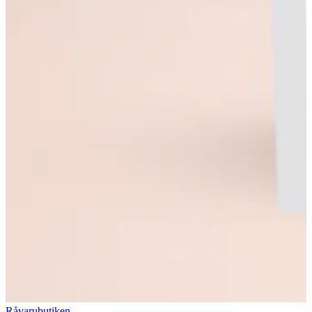
Råvarubutiken