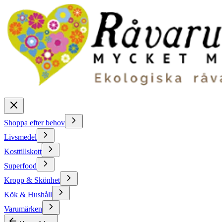
Shoppa efter behov
Livsmedel
Kosttillskott
Superfood
Kropp & Skönhet
Kök & Hushåll
Varumärken