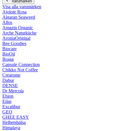
Varumärken
Visa alla varumärken
Ajolote Rosa
Algaran Seaweed
Allos
Amazin Organic
Arche Naturküche
AroniaOriginal
Bee Goodies
Biocare
BioOil
Bragg
Capsule Connection
Chikko Not Coffee
Crearome
Dabur
DENSE
Dr Mercola
Ebion
Eilas
Excalibur
GEO
GHEE EASY
Helhetshälsa
Himalaya