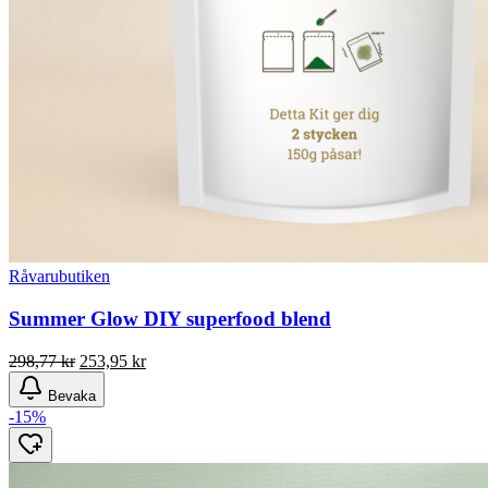
Råvarubutiken
Summer Glow DIY superfood blend
Det
Det
298,77
kr
253,95
kr
ursprungliga
nuvarande
Bevaka
priset
priset
-15%
var:
är:
298,77 kr.
253,95 kr.