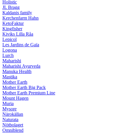
Holistic
JL Bragg
Kaldanis family
Kerchenfarm Hahn
KetoFaktur
Kingfisher
Kiviks Lilla Råa
Lepicol
Les Jardins de Gaïa
Logona
Lurch
Maharishi
Maharishi Ayurveda
Manuka Health
Mastika
Mother Earth
Mother Earth Big Pack
Mother Earth Premium Line
Mount Hagen
Muria
Mysore
Närokällan
Naturata
Nötbolaget
Omniblend