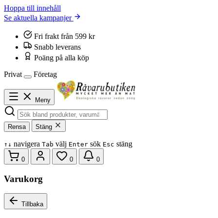
Hoppa till innehåll
Se aktuella kampanjer
Fri frakt från 599 kr
Snabb leverans
Poäng på alla köp
Privat
Företag
Meny
Rensa
Stäng
navigera
välj
sök
stäng
↑
↓
Tab
Enter
Esc
0
0
0
Varukorg
Tillbaka