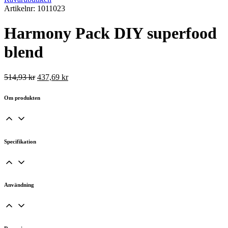
Artikelnr: 1011023
Harmony Pack DIY superfood
blend
Det
Det
514,93
kr
437,69
kr
ursprungliga
nuvarande
priset
priset
Om produkten
var:
är:
514,93 kr.
437,69 kr.
Specifikation
Användning