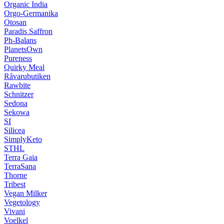
Organic India
Orgo-Germanika
Otosan
Paradis Saffron
Ph-Balans
PlanetsOwn
Pureness
Quirky Meal
Råvarubutiken
Rawbite
Schnitzer
Sedona
Sekowa
SI
Silicea
SimplyKeto
STHL
Terra Gaia
TerraSana
Thorne
Tribest
Vegan Milker
Vegetology
Vivani
Voelkel