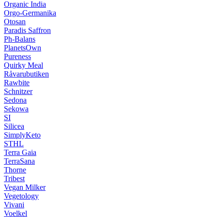
Organic India
Orgo-Germanika
Otosan
Paradis Saffron
Ph-Balans
PlanetsOwn
Pureness
Quirky Meal
Råvarubutiken
Rawbite
Schnitzer
Sedona
Sekowa
SI
Silicea
SimplyKeto
STHL
Terra Gaia
TerraSana
Thorne
Tribest
Vegan Milker
Vegetology
Vivani
Voelkel