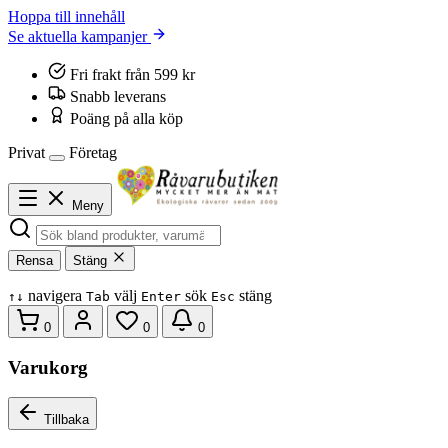
Hoppa till innehåll
Se aktuella kampanjer
Fri frakt från 599 kr
Snabb leverans
Poäng på alla köp
Privat
Företag
Meny
Rensa
Stäng
navigera
välj
sök
stäng
↑
↓
Tab
Enter
Esc
0
0
0
Varukorg
Tillbaka