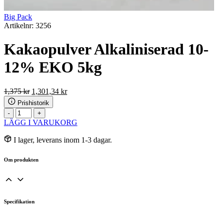
Big Pack
Artikelnr: 3256
Kakaopulver Alkaliniserad 10-
12% EKO 5kg
Det
Det
1,375
kr
1,301,34
kr
ursprungliga
nuvarande
Prishistorik
priset
priset
Kakaopulver
-
+
var:
är:
Alkaliniserad
LÄGG I VARUKORG
1,375 kr.
1,301,34 kr.
10-
12%
I lager, leverans inom 1-3 dagar.
EKO
5kg
Om produkten
mängd
Specifikation