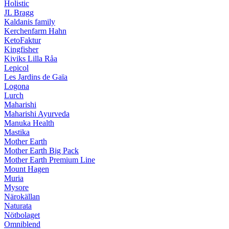
Holistic
JL Bragg
Kaldanis family
Kerchenfarm Hahn
KetoFaktur
Kingfisher
Kiviks Lilla Råa
Lepicol
Les Jardins de Gaïa
Logona
Lurch
Maharishi
Maharishi Ayurveda
Manuka Health
Mastika
Mother Earth
Mother Earth Big Pack
Mother Earth Premium Line
Mount Hagen
Muria
Mysore
Närokällan
Naturata
Nötbolaget
Omniblend