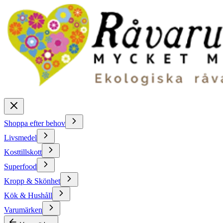
Shoppa efter behov
Livsmedel
Kosttillskott
Superfood
Kropp & Skönhet
Kök & Hushåll
Varumärken