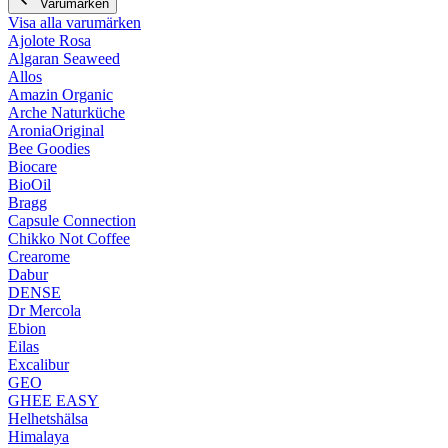
Varumärken
Visa alla varumärken
Ajolote Rosa
Algaran Seaweed
Allos
Amazin Organic
Arche Naturküche
AroniaOriginal
Bee Goodies
Biocare
BioOil
Bragg
Capsule Connection
Chikko Not Coffee
Crearome
Dabur
DENSE
Dr Mercola
Ebion
Eilas
Excalibur
GEO
GHEE EASY
Helhetshälsa
Himalaya