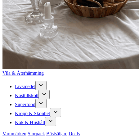
Vila & Återhämtning
Livsmedel
Kosttillskott
Superfood
Kropp & Skönhet
Kök & Hushåll
Varumärken
Storpack
Bästsäljare
Deals