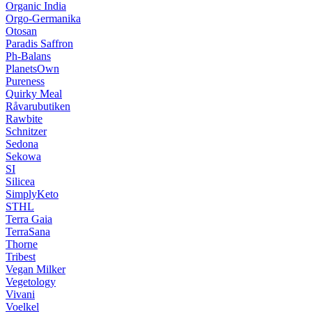
Organic India
Orgo-Germanika
Otosan
Paradis Saffron
Ph-Balans
PlanetsOwn
Pureness
Quirky Meal
Råvarubutiken
Rawbite
Schnitzer
Sedona
Sekowa
SI
Silicea
SimplyKeto
STHL
Terra Gaia
TerraSana
Thorne
Tribest
Vegan Milker
Vegetology
Vivani
Voelkel