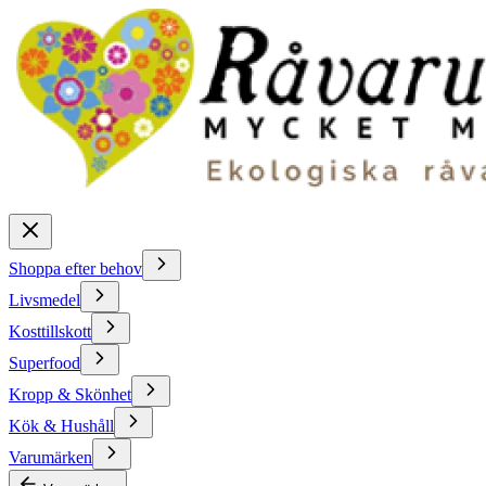
Shoppa efter behov
Livsmedel
Kosttillskott
Superfood
Kropp & Skönhet
Kök & Hushåll
Varumärken