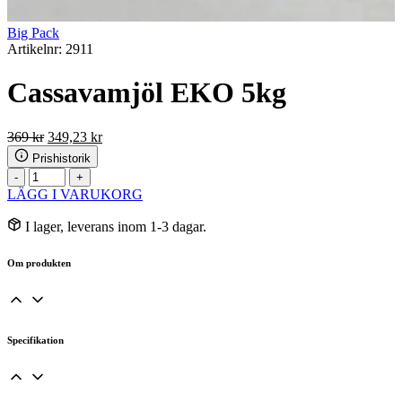
Big Pack
Artikelnr: 2911
Cassavamjöl EKO 5kg
Det
Det
369
kr
349,23
kr
ursprungliga
nuvarande
Prishistorik
priset
priset
Cassavamjöl
-
+
var:
är:
EKO
LÄGG I VARUKORG
369 kr.
349,23 kr.
5kg
mängd
I lager, leverans inom 1-3 dagar.
Om produkten
Specifikation