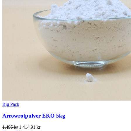
Big Pack
Arrowrotpulver EKO 5kg
Det
Det
1,495
kr
1,414,91
kr