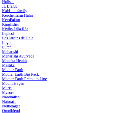
Holistic
JL Bragg
Kaldanis family
Kerchenfarm Hahn
KetoFaktur
Kingfisher
Kiviks Lilla Råa
Lepicol
Les Jardins de Gaïa
Logona
Lurch
Maharishi
Maharishi Ayurveda
Manuka Health
Mastika
Mother Earth
Mother Earth Big Pack
Mother Earth Premium Line
Mount Hagen
Muria
Mysore
Närokällan
Naturata
Nötbolaget
Omniblend