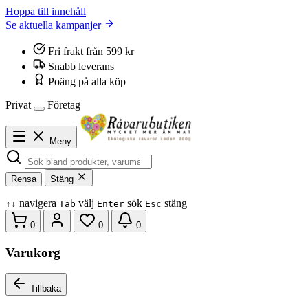
Hoppa till innehåll
Se aktuella kampanjer
Fri frakt från 599 kr
Snabb leverans
Poäng på alla köp
Privat
Företag
Meny
Rensa
Stäng
navigera
välj
sök
stäng
↑
↓
Tab
Enter
Esc
0
0
0
Varukorg
Tillbaka