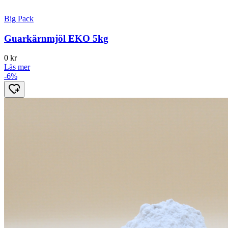
Big Pack
Guarkärnmjöl EKO 5kg
0
kr
Läs mer
-6%