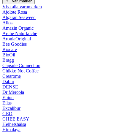
Varumärken
Visa alla varumärken
Ajolote Rosa
Algaran Seaweed
Allos
Amazin Organic
Arche Naturküche
AroniaOriginal
Bee Goodies
Biocare
BioOil
Bragg
Capsule Connection
Chikko Not Coffee
Crearome
Dabur
DENSE
Dr Mercola
Ebion
Eilas
Excalibur
GEO
GHEE EASY
Helhetshälsa
Himalaya