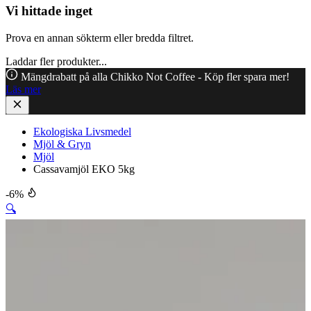
Vi hittade inget
Prova en annan sökterm eller bredda filtret.
Laddar fler produkter...
Mängdrabatt på alla Chikko Not Coffee - Köp fler spara mer!
Läs mer
Ekologiska Livsmedel
Mjöl & Gryn
Mjöl
Cassavamjöl EKO 5kg
-6%
🔍