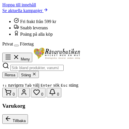
Hoppa till innehåll
Se aktuella kampanjer
Fri frakt från 599 kr
Snabb leverans
Poäng på alla köp
Privat
Företag
Meny
Rensa
Stäng
navigera
välj
sök
stäng
↑
↓
Tab
Enter
Esc
0
0
0
Varukorg
Tillbaka