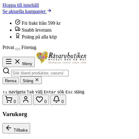
Hoppa till innehåll
Se aktuella kampanjer
Fri frakt från 599 kr
Snabb leverans
Poäng på alla köp
Privat
Företag
Meny
Rensa
Stäng
navigera
välj
sök
stäng
↑
↓
Tab
Enter
Esc
0
0
0
Varukorg
Tillbaka