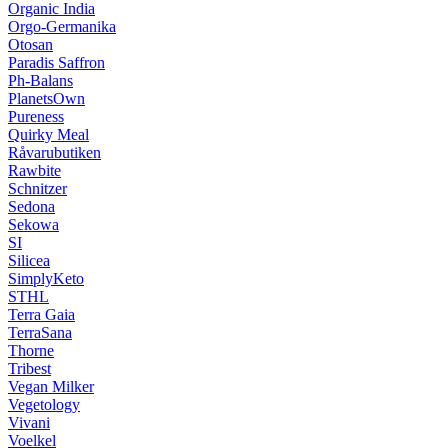
Organic India
Orgo-Germanika
Otosan
Paradis Saffron
Ph-Balans
PlanetsOwn
Pureness
Quirky Meal
Råvarubutiken
Rawbite
Schnitzer
Sedona
Sekowa
SI
Silicea
SimplyKeto
STHL
Terra Gaia
TerraSana
Thorne
Tribest
Vegan Milker
Vegetology
Vivani
Voelkel