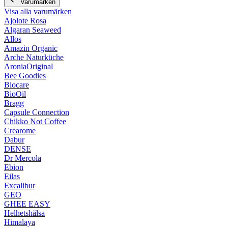
Varumärken
Visa alla varumärken
Ajolote Rosa
Algaran Seaweed
Allos
Amazin Organic
Arche Naturküche
AroniaOriginal
Bee Goodies
Biocare
BioOil
Bragg
Capsule Connection
Chikko Not Coffee
Crearome
Dabur
DENSE
Dr Mercola
Ebion
Eilas
Excalibur
GEO
GHEE EASY
Helhetshälsa
Himalaya