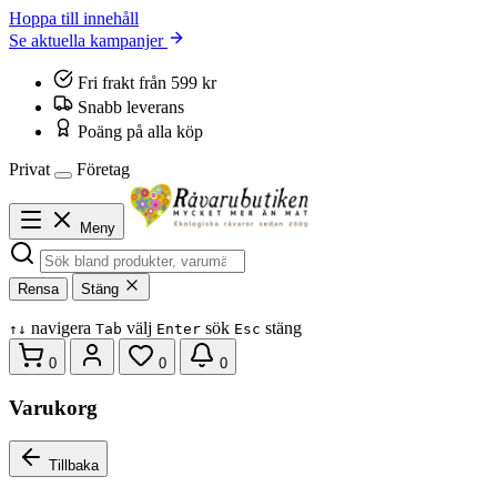
Hoppa till innehåll
Se aktuella kampanjer
Fri frakt från 599 kr
Snabb leverans
Poäng på alla köp
Privat
Företag
Meny
Rensa
Stäng
navigera
välj
sök
stäng
↑
↓
Tab
Enter
Esc
0
0
0
Varukorg
Tillbaka