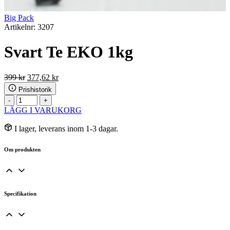
Big Pack
Artikelnr: 3207
Svart Te EKO 1kg
Det
Det
399
kr
377,62
kr
ursprungliga
nuvarande
Prishistorik
priset
priset
Svart
-
+
var:
är:
Te
LÄGG I VARUKORG
399 kr.
377,62 kr.
EKO
1kg
I lager, leverans inom 1-3 dagar.
mängd
Om produkten
Specifikation