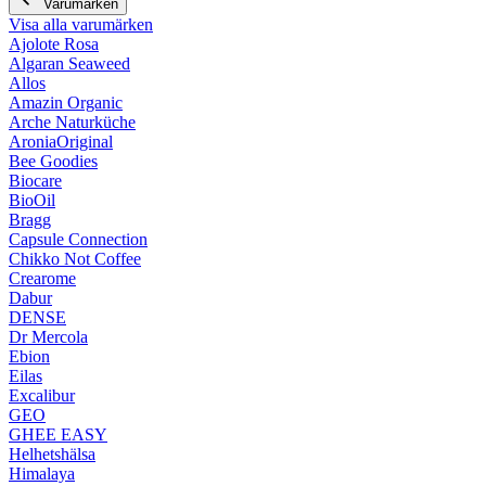
Varumärken
Visa alla varumärken
Ajolote Rosa
Algaran Seaweed
Allos
Amazin Organic
Arche Naturküche
AroniaOriginal
Bee Goodies
Biocare
BioOil
Bragg
Capsule Connection
Chikko Not Coffee
Crearome
Dabur
DENSE
Dr Mercola
Ebion
Eilas
Excalibur
GEO
GHEE EASY
Helhetshälsa
Himalaya