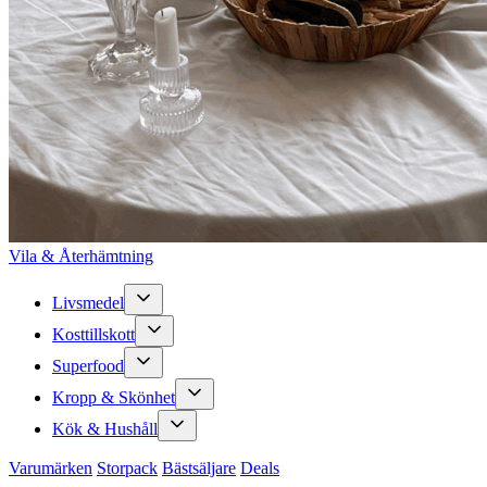
Vila & Återhämtning
Livsmedel
Kosttillskott
Superfood
Kropp & Skönhet
Kök & Hushåll
Varumärken
Storpack
Bästsäljare
Deals