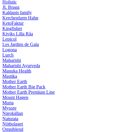
Holistic
JL Bragg
Kaldanis family
Kerchenfarm Hahn
KetoFaktur
Kingfisher
Kiviks Lilla Råa
Lepicol
Les Jardins de Gaïa
Logona
Lurch
Maharishi
Maharishi Ayurveda
Manuka Health
Mastika
Mother Earth
Mother Earth Big Pack
Mother Earth Premium Line
Mount Hagen
Muria
Mysore
Närokällan
Naturata
Nötbolaget
Omniblend