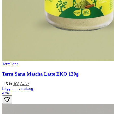
TerraSana
Terra Sana Matcha Latte EKO 120g
Det
Det
115
kr
108,84
kr
ursprungliga
nuvarande
Lägg till i varukorg
priset
priset
-6%
var:
är:
115 kr.
108,84 kr.