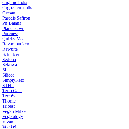
Organic India
Orgo-Germanika
Otosan
Paradis Saffron
Ph-Balans
PlanetsOwn
Pureness
Quirky Meal
Råvarubutiken
Rawbite
Schnitzer
Sedona
Sekowa
SI
Silicea
SimplyKeto
STHL
Terra Gaia
TerraSana
Thorne
Tribest
Vegan Milker
Vegetology
Vivani
Voelkel