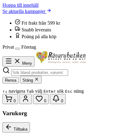
Hoppa till innehåll
Se aktuella kampanjer
Fri frakt från 599 kr
Snabb leverans
Poäng på alla köp
Privat
Företag
Meny
Rensa
Stäng
navigera
välj
sök
stäng
↑
↓
Tab
Enter
Esc
0
0
0
Varukorg
Tillbaka