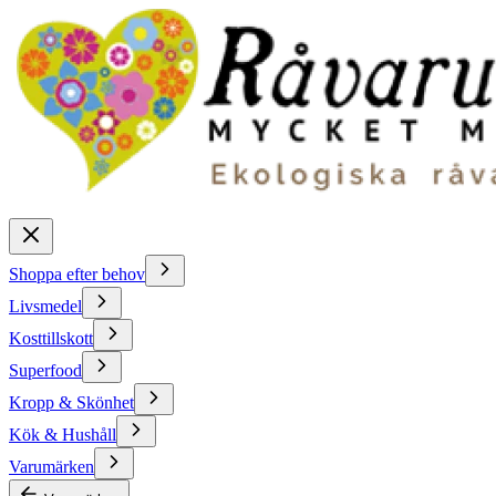
Shoppa efter behov
Livsmedel
Kosttillskott
Superfood
Kropp & Skönhet
Kök & Hushåll
Varumärken