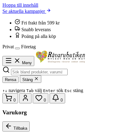
Hoppa till innehåll
Se aktuella kampanjer
Fri frakt från 599 kr
Snabb leverans
Poäng på alla köp
Privat
Företag
Meny
Rensa
Stäng
navigera
välj
sök
stäng
↑
↓
Tab
Enter
Esc
0
0
0
Varukorg
Tillbaka