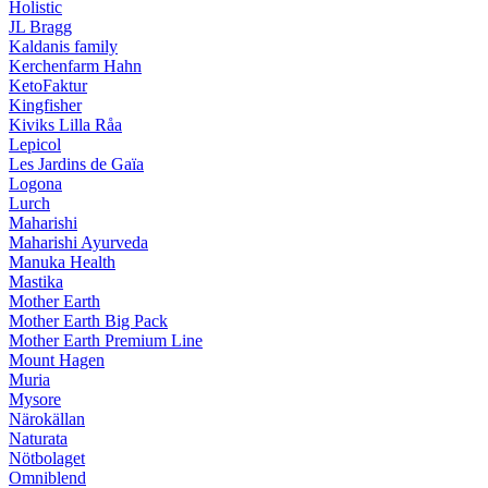
Holistic
JL Bragg
Kaldanis family
Kerchenfarm Hahn
KetoFaktur
Kingfisher
Kiviks Lilla Råa
Lepicol
Les Jardins de Gaïa
Logona
Lurch
Maharishi
Maharishi Ayurveda
Manuka Health
Mastika
Mother Earth
Mother Earth Big Pack
Mother Earth Premium Line
Mount Hagen
Muria
Mysore
Närokällan
Naturata
Nötbolaget
Omniblend