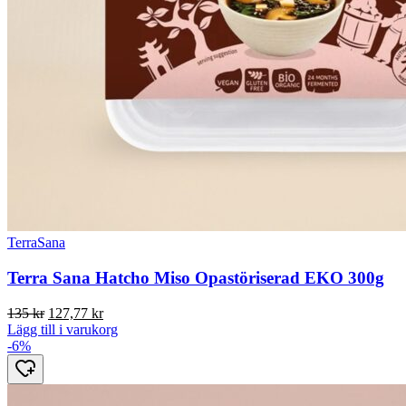
TerraSana
Terra Sana Hatcho Miso Opastöriserad EKO 300g
Det
Det
135
kr
127,77
kr
ursprungliga
nuvarande
Lägg till i varukorg
priset
priset
-6%
var:
är:
135 kr.
127,77 kr.