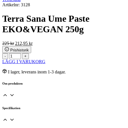
Artikelnr: 3128
Terra Sana Ume Paste
EKO&VEGAN 250g
Det
Det
225
kr
212,95
kr
ursprungliga
nuvarande
Prishistorik
priset
priset
Terra
-
+
var:
är:
Sana
LÄGG I VARUKORG
225 kr.
212,95 kr.
Ume
Paste
I lager, leverans inom 1-3 dagar.
EKO&VEGAN
250g
Om produkten
mängd
Specifikation