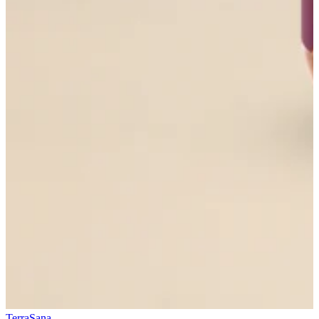
TerraSana