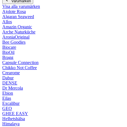
Varumärken
Visa alla varumärken
Ajolote Rosa
Algaran Seaweed
Allos
Amazin Organic
Arche Naturküche
AroniaOriginal
Bee Goodies
Biocare
BioOil
Bragg
Capsule Connection
Chikko Not Coffee
Crearome
Dabur
DENSE
Dr Mercola
Ebion
Eilas
Excalibur
GEO
GHEE EASY
Helhetshälsa
Himalaya