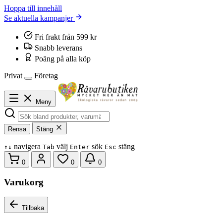
Hoppa till innehåll
Se aktuella kampanjer
Fri frakt från 599 kr
Snabb leverans
Poäng på alla köp
Privat
Företag
Meny
Rensa
Stäng
navigera
välj
sök
stäng
↑
↓
Tab
Enter
Esc
0
0
0
Varukorg
Tillbaka