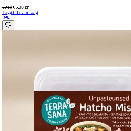
Det
Det
69
kr
65,30
kr
ursprungliga
nuvarande
Lägg till i varukorg
priset
priset
-6%
var:
är:
69 kr.
65,30 kr.