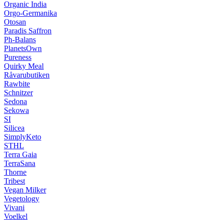
Organic India
Orgo-Germanika
Otosan
Paradis Saffron
Ph-Balans
PlanetsOwn
Pureness
Quirky Meal
Råvarubutiken
Rawbite
Schnitzer
Sedona
Sekowa
SI
Silicea
SimplyKeto
STHL
Terra Gaia
TerraSana
Thorne
Tribest
Vegan Milker
Vegetology
Vivani
Voelkel