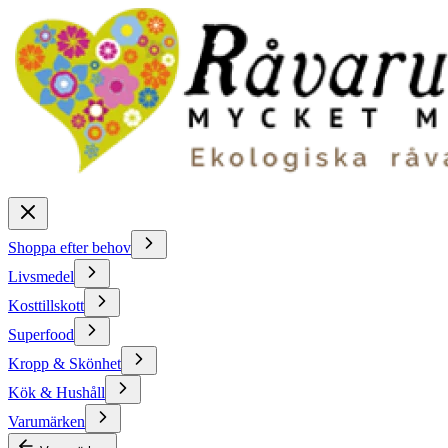
Shoppa efter behov
Livsmedel
Kosttillskott
Superfood
Kropp & Skönhet
Kök & Hushåll
Varumärken