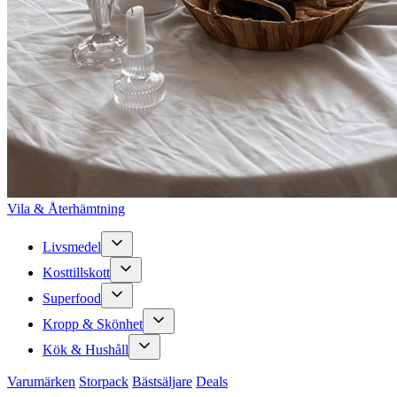
Vila & Återhämtning
Livsmedel
Kosttillskott
Superfood
Kropp & Skönhet
Kök & Hushåll
Varumärken
Storpack
Bästsäljare
Deals